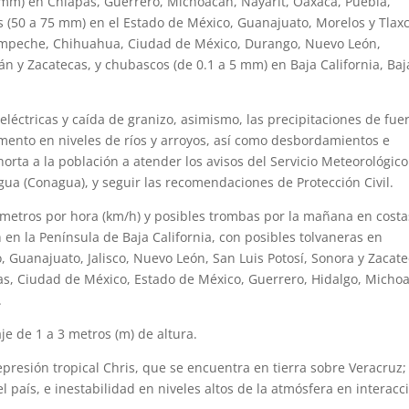
50 mm) en Chiapas, Guerrero, Michoacán, Nayarit, Oaxaca, Puebla,
 (50 a 75 mm) en el Estado de México, Guanajuato, Morelos y Tlaxc
Campeche, Chihuahua, Ciudad de México, Durango, Nuevo León,
n y Zacatecas, y chubascos (de 0.1 a 5 mm) en Baja California, Baj
éctricas y caída de granizo, asimismo, las precipitaciones de fue
emento en niveles de ríos y arroyos, así como desbordamientos e
orta a la población a atender los avisos del Servicio Meteorológico
gua (Conagua), y seguir las recomendaciones de Protección Civil.
lómetros por hora (km/h) y posibles trombas por la mañana en costa
en la Península de Baja California, con posibles tolvaneras en
 Guanajuato, Jalisco, Nuevo León, San Luis Potosí, Sonora y Zacate
s, Ciudad de México, Estado de México, Guerrero, Hidalgo, Micho
.
e de 1 a 3 metros (m) de altura.
epresión tropical Chris, que se encuentra en tierra sobre Veracruz;
 país, e inestabilidad en niveles altos de la atmósfera en interacc