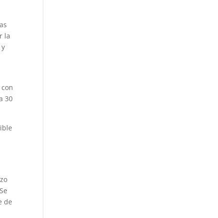
nas
r la
 y
o con
a 30
ible
izo
 Se
e de