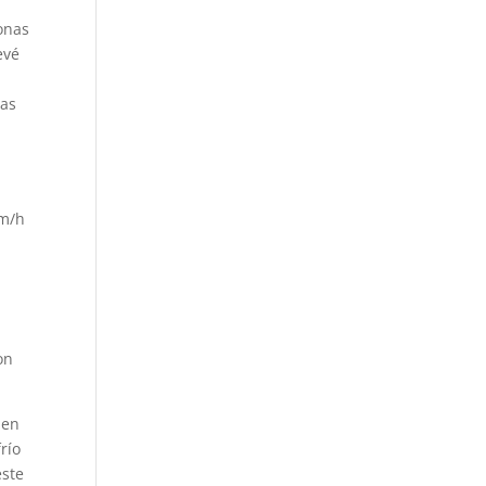
zonas
evé
,
tas
km/h
a
on
 en
río
este