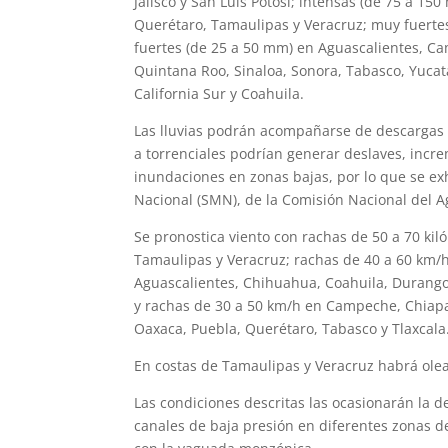
Jalisco y San Luis Potosí; intensas (de 75 a 1
Querétaro, Tamaulipas y Veracruz; muy fuertes
fuertes (de 25 a 50 mm) en Aguascalientes, 
Quintana Roo, Sinaloa, Sonora, Tabasco, Yucatá
California Sur y Coahuila.
Las lluvias podrán acompañarse de descargas el
a torrenciales podrían generar deslaves, incr
inundaciones en zonas bajas, por lo que se exh
Nacional (SMN), de la Comisión Nacional del A
Se pronostica viento con rachas de 50 a 70 ki
Tamaulipas y Veracruz; rachas de 40 a 60 km/h 
Aguascalientes, Chihuahua, Coahuila, Durango,
y rachas de 30 a 50 km/h en Campeche, Chiapa
Oaxaca, Puebla, Querétaro, Tabasco y Tlaxcala
En costas de Tamaulipas y Veracruz habrá oleaj
Las condiciones descritas las ocasionarán la d
canales de baja presión en diferentes zonas del