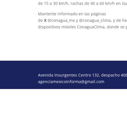
de 15 a 30 km/h, rachas de 40 a 60 km/h en Gua
Mantente informado en las páginas
www.gob.
de
X
@conagua_mx y @conagua_clima, y de F
dispositivos móviles ConaguaClima, donde se p
Avenida Insurgentes Centro 132, despacho 406,
agenciamexicoinforma@gmail.com