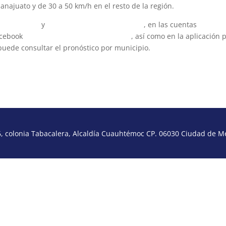
najuato y de 30 a 50 km/h en el resto de la región.
mx/conagua
y
https://smn.conagua.gob.mx
, en las cuentas
acebook
www.facebook.com/conaguamx
, así como en la aplicación 
uede consultar el pronóstico por municipio.
 colonia Tabacalera, Alcaldía Cuauhtémoc CP. 06030 Ciudad de Méx