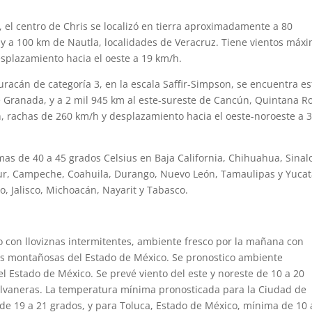
, el centro de Chris se localizó en tierra aproximadamente a 80
, y a 100 km de Nautla, localidades de Veracruz. Tiene vientos máx
splazamiento hacia el oeste a 19 km/h.
huracán de categoría 3, en la escala Saffir-Simpson, se encuentra es
ranada, y a 2 mil 945 km al este-sureste de Cancún, Quintana R
, rachas de 260 km/h y desplazamiento hacia el oeste-noroeste a 
as de 40 a 45 grados Celsius en Baja California, Chihuahua, Sinal
 Sur, Campeche, Coahuila, Durango, Nuevo León, Tamaulipas y Yucat
o, Jalisco, Michoacán, Nayarit y Tabasco.
do con lloviznas intermitentes, ambiente fresco por la mañana con
nas montañosas del Estado de México. Se pronostico ambiente
el Estado de México. Se prevé viento del este y noreste de 10 a 20
tolvaneras. La temperatura mínima pronosticada para la Ciudad de
de 19 a 21 grados, y para Toluca, Estado de México, mínima de 10 