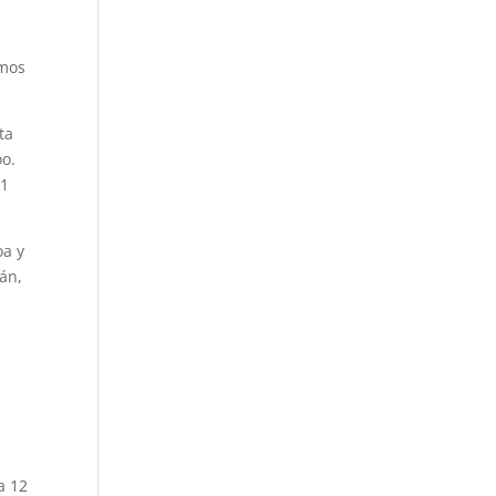
imos
ta
oo.
31
oa y
án,
a 12