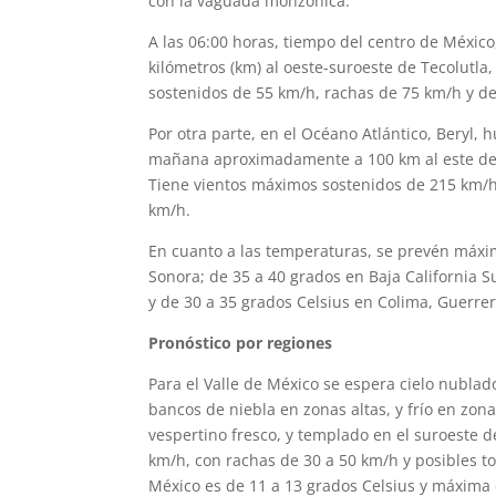
con la vaguada monzónica.
A las 06:00 horas, tiempo del centro de México
kilómetros (km) al oeste-suroeste de Tecolutla
sostenidos de 55 km/h, rachas de 75 km/h y de
Por otra parte, en el Océano Atlántico, Beryl, 
mañana aproximadamente a 100 km al este de G
Tiene vientos máximos sostenidos de 215 km/h
km/h.
En cuanto a las temperaturas, se prevén máxim
Sonora; de 35 a 40 grados en Baja California
y de 30 a 35 grados Celsius en Colima, Guerrer
Pronóstico por regiones
Para el Valle de México se espera cielo nubla
bancos de niebla en zonas altas, y frío en zo
vespertino fresco, y templado en el suroeste d
km/h, con rachas de 30 a 50 km/h y posibles 
México es de 11 a 13 grados Celsius y máxima 