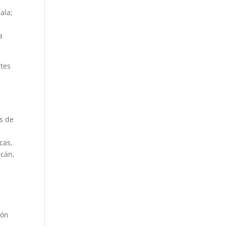
ala;
a
rtes
s de
cas,
acán,
ión