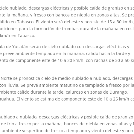
 cielo nublado, descargas eléctricas y posible caída de granizo en 
te la mañana, y fresco con bancos de niebla en zonas altas. Se pr
lido en Tabasco. El viento será del este y noreste de 15 a 30 km/h
ondiciones para la formación de trombas durante la mañana en cos
 km/h en Tabasco.
ula de Yucatán serán de cielo nublado con descargas eléctricas y
Se prevé ambiente templado en la mañana, cálido hacia la tarde y
ento de componente este de 10 a 20 km/h, con rachas de 30 a 50 
 Norte se pronostica cielo de medio nublado a nublado, descargas
 con lluvia. Se prevé ambiente matutino de templado a fresco por l
mbiente cálido durante la tarde, caluroso en zonas de Durango,
huahua. El viento se estima de componente este de 10 a 25 km/h c
nublado a nublado, descargas eléctricas y posible caída de granizo
de frío a fresco por la mañana, bancos de niebla en zonas altas y f
ambiente vespertino de fresco a templado y viento del este y nor