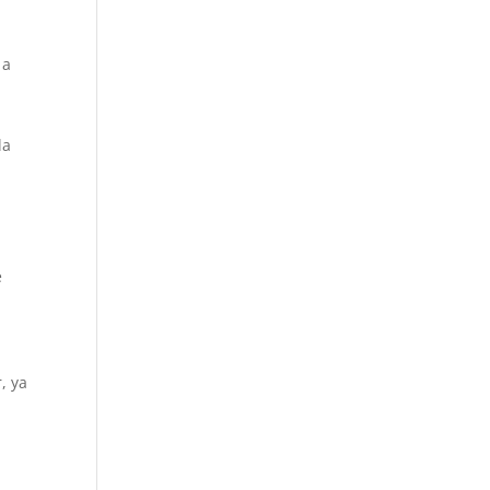
 a
la
e
a
, ya