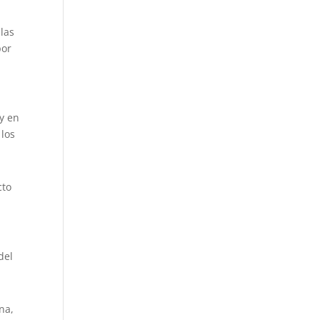
 las
por
y en
 los
cto
del
na,