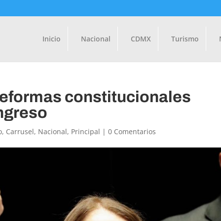
Inicio
Nacional
CDMX
Turismo
reformas constitucionales
ngreso
o
,
Carrusel
,
Nacional
,
Principal
|
0 Comentarios