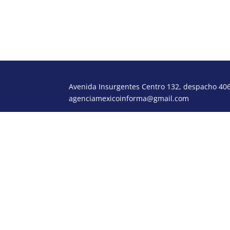
Avenida Insurgentes Centro 132, despacho 406,
agenciamexicoinforma@gmail.com