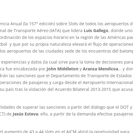
cia Anual (la 157° edición) sobre Slots de todos los aeropuertos d
nal de Transporte Aéreo (IATA) que lidera
Luis Gallego
, donde uno
ordinación de los espacios-horario en la región de las Américas pa
bol y que por su propia naturaleza elevará el flujo de operacione
los aeropuertos de las ciudades sede de los encuentros del balom
experiencias y datos (la cual sirve para la toma de decisiones para
rica fue encabezada por
John Middleton
y
Aranza Mendicoa
… y do
drán las sanciones que el Departamento de Transporte de Estados
peraciones de pasajeros y carga desde el Aeropuerto Internaciona
su país tras la violación del Acuerdo Bilateral 2013-2015 que acusa
lidades de superar las sanciones a partir del diálogo que el DOT y 
ICT) de
Jesús Esteva
; ello, a partir de la demanda efectiva pasajero
el aumento de 43 a 44 slots en el AICM abrió la oportunidad para