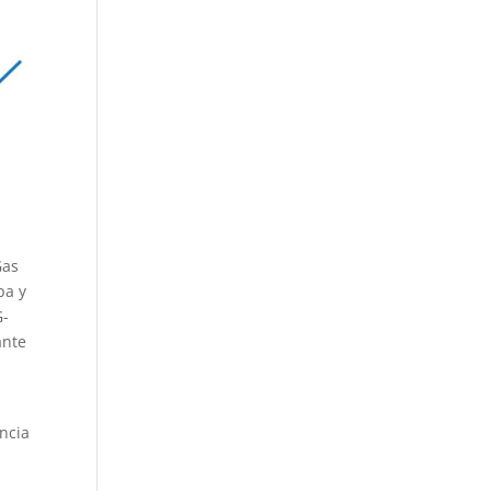
Gas
pa y
G-
ante
.
encia