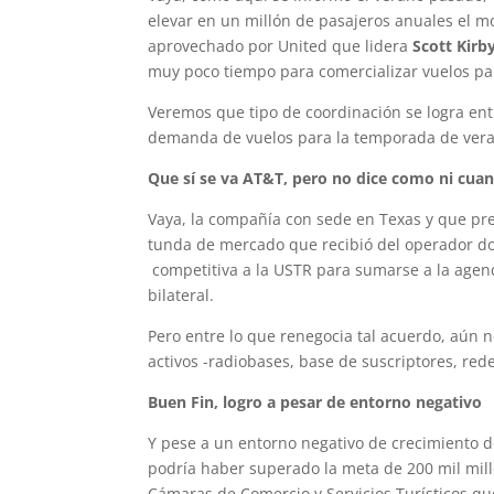
elevar en un millón de pasajeros anuales el m
aprovechado por United que lidera
Scott Kirb
muy poco tiempo para comercializar vuelos par
Veremos que tipo de coordinación se logra entr
demanda de vuelos para la temporada de ver
Que sí se va AT&T, pero no dice como ni cua
Vaya, la compañía con sede en Texas y que pr
tunda de mercado que recibió del operador do
competitiva a la USTR para sumarse a la agend
bilateral.
Pero entre lo que renegocia tal acuerdo, aún
activos -radiobases, base de suscriptores, rede
Buen Fin, logro a pesar de entorno negativo
Y pese a un entorno negativo de crecimiento d
podría haber superado la meta de 200 mil mill
Cámaras de Comercio y Servicios Turísticos 