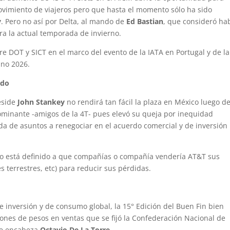
ovimiento de viajeros pero que hasta el momento sólo ha sido
y
. Pero no así por Delta, al mando de
Ed Bastian
, que consideró ha
a la actual temporada de invierno.
e DOT y SICT en el marco del evento de la IATA en Portugal y de la
ano 2026.
ndo
eside
John Stankey
no rendirá tan fácil la plaza en México luego de
minante -amigos de la 4T- pues elevó su queja por inequidad
a de asuntos a renegociar en el acuerdo comercial y de inversión
 no está definido a que compañías o compañía vendería AT&T sus
s terrestres, etc) para reducir sus pérdidas.
e inversión y de consumo global, la 15° Edición del Buen Fin bien
ones de pesos en ventas que se fijó la Confederación Nacional de
que encabeza
Octavio De La Torre
.