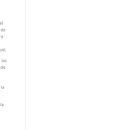
el
 de
ra
s
pié.
 las
nde
l
 la
la
s