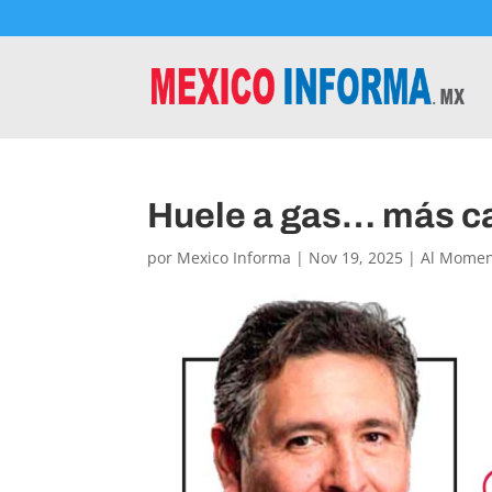
Huele a gas… más c
por
Mexico Informa
|
Nov 19, 2025
|
Al Mome