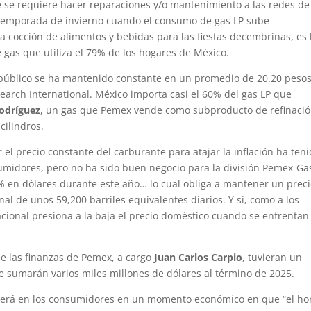
ue se requiere hacer reparaciones y/o mantenimiento a las redes de
a temporada de invierno cuando el consumo de gas LP sube
a cocción de alimentos y bebidas para las fiestas decembrinas, es 
 gas que utiliza el 79% de los hogares de México.
l público se ha mantenido constante en un promedio de 20.20 pesos
search International. México importa casi el 60% del gas LP que
Rodríguez
, un gas que Pemex vende como subproducto de refinació
cilindros.
el precio constante del carburante para atajar la inflación ha ten
sumidores, pero no ha sido buen negocio para la división Pemex-Ga
8% en dólares durante este año… lo cual obliga a mantener un prec
nal de unos 59,200 barriles equivalentes diarios. Y sí, como a los
acional presiona a la baja el precio doméstico cuando se enfrentan
e las finanzas de Pemex, a cargo
Juan Carlos Carpio
, tuvieran un
e sumarán varios miles millones de dólares al término de 2025.
aerá en los consumidores en un momento económico en que “el ho