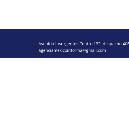
Avenida Insurgentes Centro 132, despacho 406,
agenciamexicoinforma@gmail.com