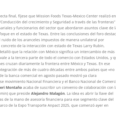
ecta final, fíjese que Mission Foods Texas-Mexico Center realizó e
 “Conducción del crecimiento y Seguridad a través de las fronteras”
ariales y funcionarios del sector que abordaron asuntos clave de l
oque en el estado de Texas. Entre las conclusiones del foro destac
al ruido de los aranceles impuestos de manera unilateral por
o concreto de la interacción con estado de Texas Larry Rubin,
detalló que la relación con México significa un intercambio de más
ivale a la tercera parte de todo el comercio con Estados Unidos, y 
nes cruzan diariamente la frontera entre México y Texas. En ese
 integración de más de cuatro décadas entre ambos países que «no
 de la banca comercial en agosto pasado mostró ya clara
ese movimiento Nacional Financiera y el Banco Nacional de Comerc
zeri Montaño
acaba de suscribir un convenio de colaboración con l
amin) que preside
Alejandro Malagón
. La idea es abrir la llave del
s de la mano de asesoría financiera para ese segmento clave del
 marco de la Expo Transporte Anpact 2025, que comenzó ayer en