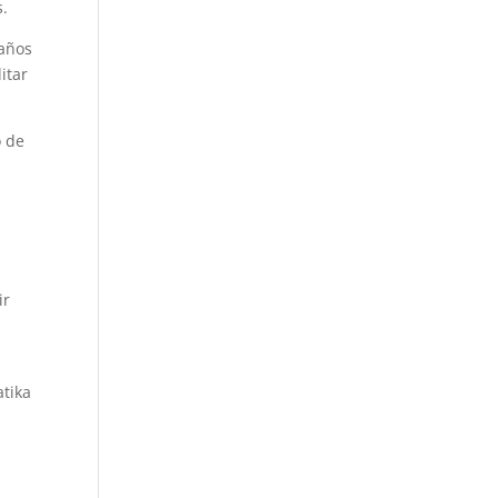
s.
 años
itar
o de
ir
atika