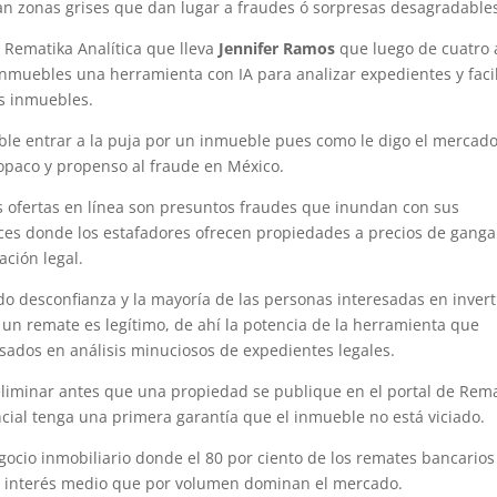
an zonas grises que dan lugar a fraudes ó sorpresas desagradable
 Rematika Analítica que lleva
Jennifer Ramos
que luego de cuatro
nmuebles una herramienta con IA para analizar expedientes y facil
os inmuebles.
able entrar a la puja por un inmueble pues como le digo el mercad
opaco y propenso al fraude en México.
as ofertas en línea son presuntos fraudes que inundan con sus
ces donde los estafadores ofrecen propiedades a precios de ganga
ación legal.
do desconfianza y la mayoría de las personas interesadas en invert
un remate es legítimo, de ahí la potencia de la herramienta que
ados en análisis minuciosos de expedientes legales.
reliminar antes que una propiedad se publique en el portal de Rem
ncial tenga una primera garantía que el inmueble no está viciado.
gocio inmobiliario donde el 80 por ciento de los remates bancarios
l e interés medio que por volumen dominan el mercado.