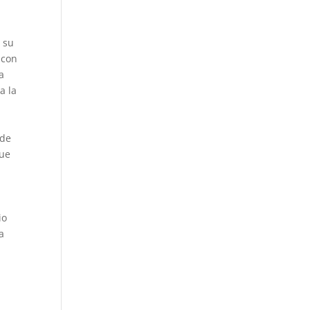
n su
 con
a
a la
 de
que
io
a