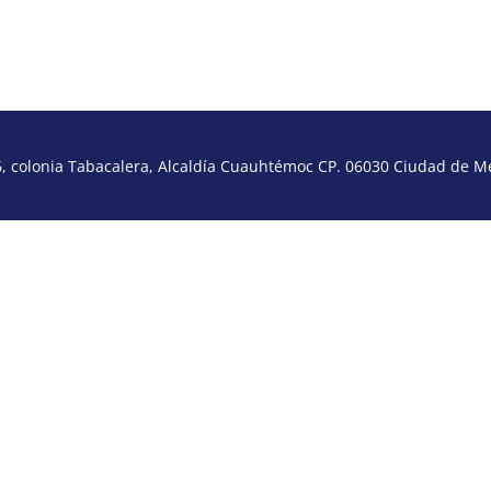
 colonia Tabacalera, Alcaldía Cuauhtémoc CP. 06030 Ciudad de Méx