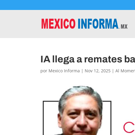
IA llega a remates b
por
Mexico Informa
|
Nov 12, 2025
|
Al Mome