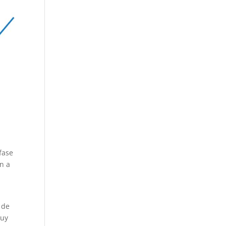
fase
en a
o de
muy