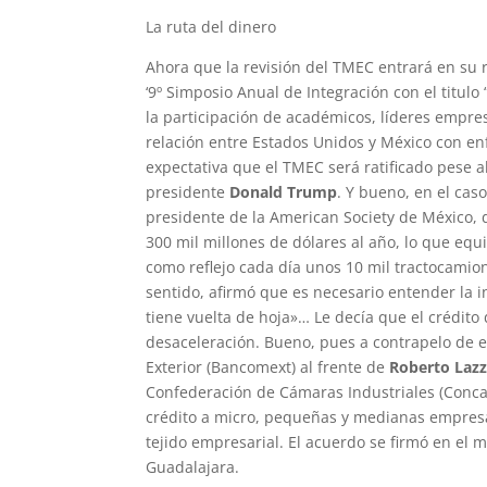
La ruta del dinero
Ahora que la revisión del TMEC entrará en su r
‘9º Simposio Anual de Integración con el titulo
la participación de académicos, líderes empres
relación entre Estados Unidos y México con enf
expectativa que el TMEC será ratificado pese 
presidente
Donald Trump
. Y bueno, en el cas
presidente de la American Society de México, 
300 mil millones de dólares al año, lo que equ
como reflejo cada día unos 10 mil tractocamio
sentido, afirmó que es necesario entender la
tiene vuelta de hoja»… Le decía que el crédito
desaceleración. Bueno, pues a contrapelo de 
Exterior (Bancomext) al frente de
Roberto Laz
Confederación de Cámaras Industriales (Conc
crédito a micro, pequeñas y medianas empresa
tejido empresarial. El acuerdo se firmó en el
Guadalajara.