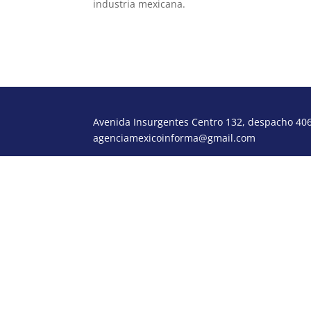
industria mexicana.
Avenida Insurgentes Centro 132, despacho 406,
agenciamexicoinforma@gmail.com