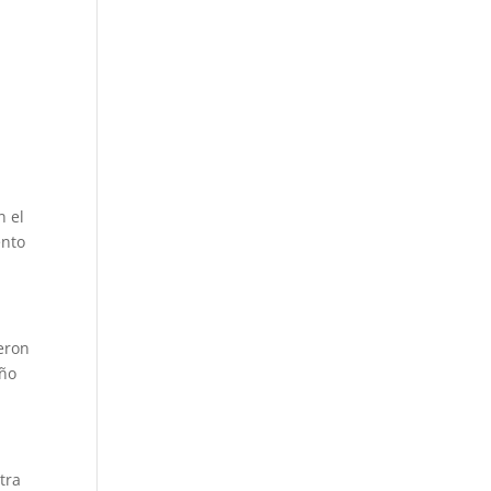
n el
ento
eron
año
tra