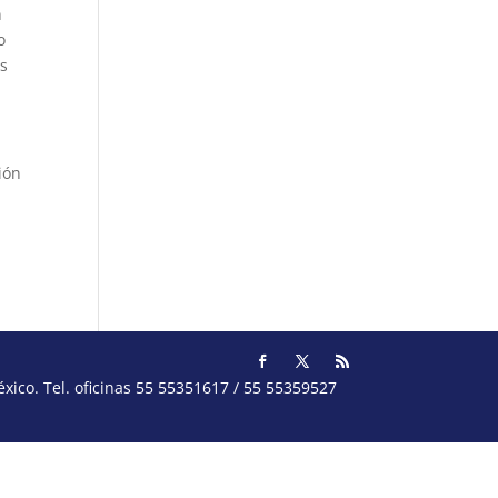
n
o
os
ión
ico. Tel. oficinas 55 55351617 / 55 55359527