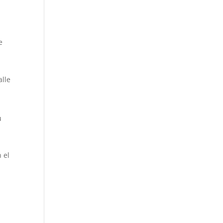
e
alle
u
 el