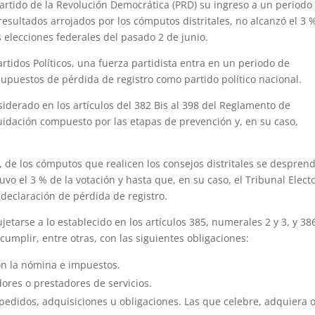
al Partido de la Revolución Democrática (PRD) su ingreso a un periodo
resultados arrojados por los cómputos distritales, no alcanzó el 3 
s elecciones federales del pasado 2 de junio.
rtidos Políticos, una fuerza partidista entra en un periodo de
upuestos de pérdida de registro como partido político nacional.
iderado en los artículos del 382 Bis al 398 del Reglamento de
iquidación compuesto por las etapas de prevención y, en su caso,
e, de los cómputos que realicen los consejos distritales se despren
uvo el 3 % de la votación y hasta que, en su caso, el Tribunal Elect
 declaración de pérdida de registro.
jetarse a lo establecido en los artículos 385, numerales 2 y 3, y 38
 cumplir, entre otras, con las siguientes obligaciones:
on la nómina e impuestos.
res o prestadores de servicios.
edidos, adquisiciones u obligaciones. Las que celebre, adquiera 