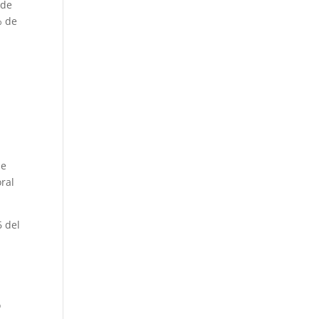
 de
% de
de
oral
6 del
o