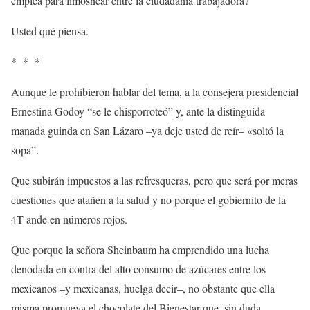
emplea para limosnear entre la ciudadanía trabajadora?
Usted qué piensa.
* * *
Aunque le prohibieron hablar del tema, a la consejera presidencial
Ernestina Godoy “se le chisporroteó” y, ante la distinguida
manada guinda en San Lázaro –ya deje usted de reír– «soltó la
sopa”.
Que subirán impuestos a las refresqueras, pero que será por meras
cuestiones que atañen a la salud y no porque el gobiernito de la
4T ande en números rojos.
Que porque la señora Sheinbaum ha emprendido una lucha
denodada en contra del alto consumo de azúcares entre los
mexicanos –y mexicanas, huelga decir–, no obstante que ella
misma promueva el chocolate del Bienestar que, sin duda,