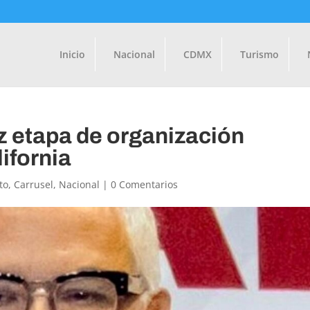
Inicio
Nacional
CDMX
Turismo
ez etapa de organización
lifornia
to
,
Carrusel
,
Nacional
|
0 Comentarios