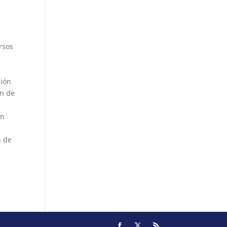
ersos
ción
ón de
an
n de