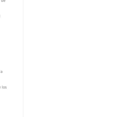
s de
l
ra
 los