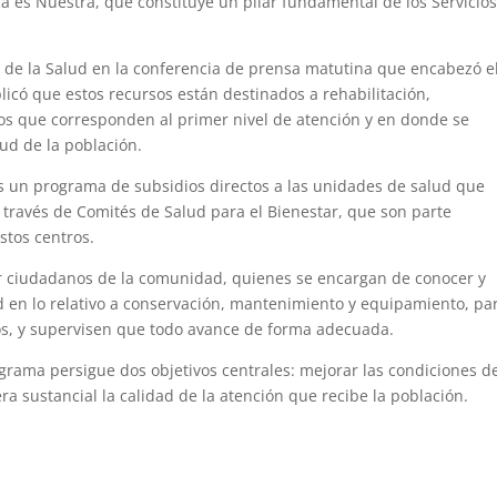
a es Nuestra, que constituye un pilar fundamental de los Servicio
so de la Salud en la conferencia de prensa matutina que encabezó e
có que estos recursos están destinados a rehabilitación,
s que corresponden al primer nivel de atención y en donde se
ud de la población.
 es un programa de subsidios directos a las unidades de salud que
través de Comités de Salud para el Bienestar, que son parte
stos centros.
r ciudadanos de la comunidad, quienes se encargan de conocer y
ud en lo relativo a conservación, mantenimiento y equipamiento, pa
sos, y supervisen que todo avance de forma adecuada.
grama persigue dos objetivos centrales: mejorar las condiciones de
a sustancial la calidad de la atención que recibe la población.