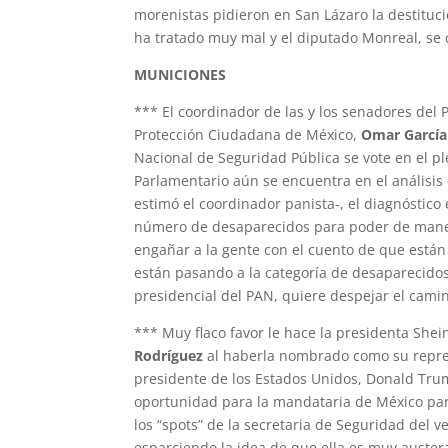
morenistas pidieron en San Lázaro la destituci
ha tratado muy mal y el diputado Monreal, se
MUNICIONES
*** El coordinador de las y los senadores del
Protección Ciudadana de México,
Omar García
Nacional de Seguridad Pública se vote en el p
Parlamentario aún se encuentra en el análisis
estimó el coordinador panista-, el diagnóstico
número de desaparecidos para poder de manera
engañar a la gente con el cuento de que están 
están pasando a la categoría de desaparecidos
presidencial del PAN, quiere despejar el cami
*** Muy flaco favor le hace la presidenta Sh
Rodríguez
al haberla nombrado como su repre
presidente de los Estados Unidos, Donald Tru
oportunidad para la mandataria de México pa
los “spots” de la secretaria de Seguridad del v
esparciendo la idea de que ella es muy auster