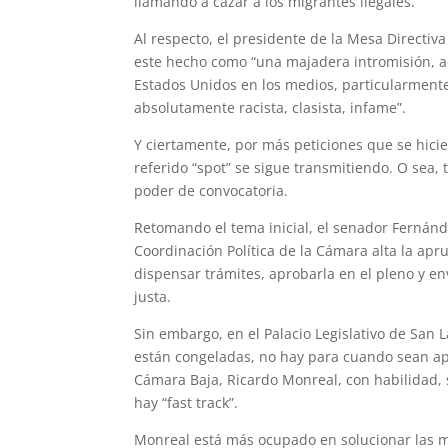
llamando a cazar a los migrantes ilegales.
Al respecto, el presidente de la Mesa Directiv
este hecho como “una majadera intromisión, 
Estados Unidos en los medios, particularmente
absolutamente racista, clasista, infame”.
Y ciertamente, por más peticiones que se hici
referido “spot” se sigue transmitiendo. O se
poder de convocatoria.
Retomando el tema inicial, el senador Fernánd
Coordinación Política de la Cámara alta la ap
dispensar trámites, aprobarla en el pleno y e
justa.
Sin embargo, en el Palacio Legislativo de San 
están congeladas, no hay para cuando sean apr
Cámara Baja, Ricardo Monreal, con habilidad, se
hay “fast track”.
Monreal está más ocupado en solucionar las m