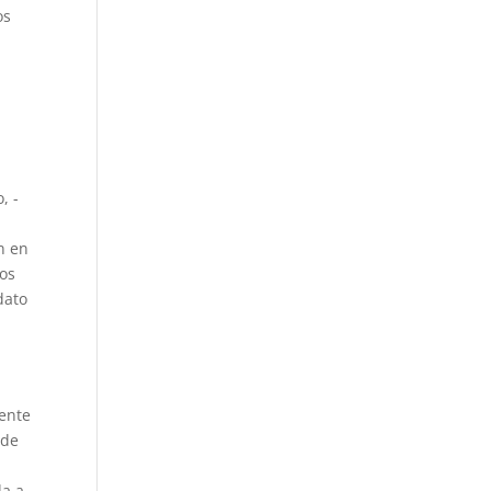
os
, -
l
n en
los
dato
lente
 de
da a