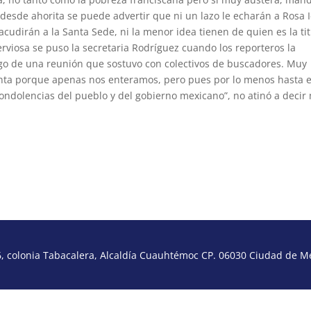
y desde ahorita se puede advertir que ni un lazo le echarán a Rosa I
cudirán a la Santa Sede, ni la menor idea tienen de quien es la tit
rviosa se puso la secretaria Rodríguez cuando los reporteros la
uego de una reunión que sostuvo con colectivos de buscadores. Muy
denta porque apenas nos enteramos, pero pues por lo menos hasta e
condolencias del pueblo y del gobierno mexicano”, no atinó a decir
 colonia Tabacalera, Alcaldía Cuauhtémoc CP. 06030 Ciudad de Méx