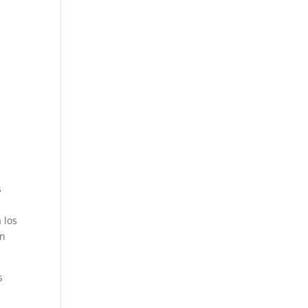
s
 los
in
s