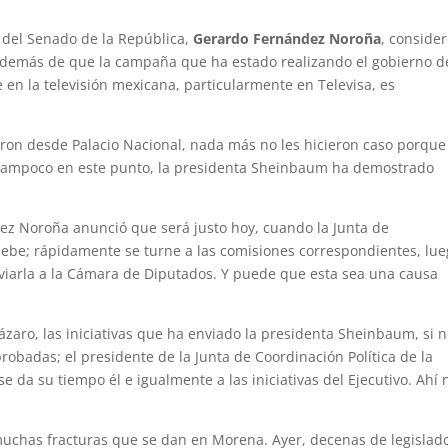
a del Senado de la República,
Gerardo Fernández Noroña
, conside
además de que la campaña que ha estado realizando el gobierno d
 en la televisión mexicana, particularmente en Televisa, es
eron desde Palacio Nacional, nada más no les hicieron caso porque
a, tampoco en este punto, la presidenta Sheinbaum ha demostrado
ez Noroña anunció que será justo hoy, cuando la Junta de
ruebe; rápidamente se turne a las comisiones correspondientes, lu
nviarla a la Cámara de Diputados. Y puede que esta sea una causa
Lázaro, las iniciativas que ha enviado la presidenta Sheinbaum, si 
obadas; el presidente de la Junta de Coordinación Política de la
 da su tiempo él e igualmente a las iniciativas del Ejecutivo. Ahí 
uchas fracturas que se dan en Morena. Ayer, decenas de legislad