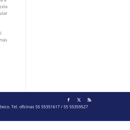
cela
ular
l
 más
ico. Tel. oficinas 55 55351617 / 55 55359527