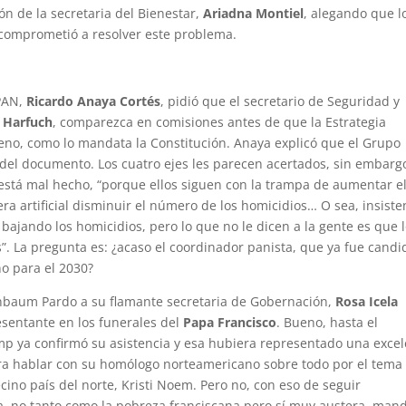
ón de la secretaria del Bienestar,
Ariadna Montiel
, alegando que l
 comprometió a resolver este problema.
 PAN,
Ricardo Anaya Cortés
, pidió que el secretario de Seguridad y
 Harfuch
, comparezca en comisiones antes de que la Estrategia
leno, como lo mandata la Constitución. Anaya explicó que el Grupo
 del documento. Los cuatro ejes les parecen acertados, sin embargo
 está mal hecho, “porque ellos siguen con la trampa de aumentar e
 artificial disminuir el número de los homicidios… O sea, insiste
bajando los homicidios, pero lo que no le dicen a la gente es que 
”. La pregunta es: ¿acaso el coordinador panista, que ya fue candi
no para el 2030?
einbaum Pardo a su flamante secretaria de Gobernación,
Rosa Icela
sentante en los funerales del
Papa Francisco
. Bueno, hasta el
mp ya confirmó su asistencia y esa hubiera representado una exce
ra hablar con su homólogo norteamericano sobre todo por el tema
ecino país del norte, Kristi Noem. Pero no, con eso de seguir
a, no tanto como la pobreza franciscana pero sí muy austera, man