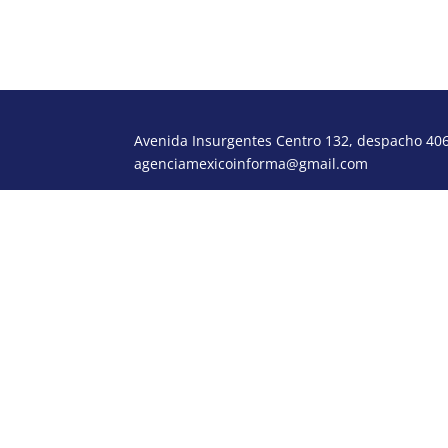
Avenida Insurgentes Centro 132, despacho 406,
agenciamexicoinforma@gmail.com