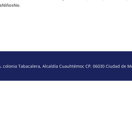
osNiñosNo
.
 colonia Tabacalera, Alcaldía Cuauhtémoc CP. 06030 Ciudad de Méx