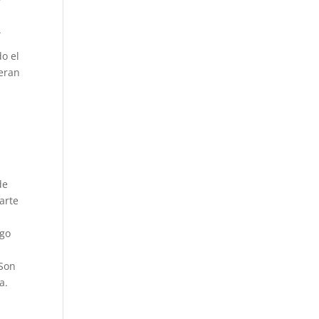
.
o el
ieran
de
arte
igo
…Son
a.