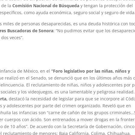
s de la
Comisión Nacional de Búsqueda
y tengan la protección del
 específicos, como ayuda económica, seguro social y seguro de vida
s miles de personas desaparecidas, es una deuda histórica con tod
adres Buscadoras de Sonora
: “No pudimos evitar que los desaparec
 dos veces”.
 infancia de México, en el
“Foro legislativo por las niñas, niños y
e realizó en el Senado, se denunció que en los últimos años más 
lincuencia. El reclutamiento de niñas, niños y adolescentes por p
 sociales y los videojuegos, es una lamentable y peligrosa realidad.
erta,
destacó la necesidad de legislar para que se incorpore al Cód
os y adolescentes por parte del crimen organizado. Reveló que en
Coahuila las infancias son “carne de cañón de los grupos criminales
r cuerpos con ácido. Son entrenados a mover drogas en la fronter
o de 10 años”. De acuerdo con la Secretaría de Gobernación, cinco
el reclutamiento de menores: Baja California, Colima, Chihuahua,