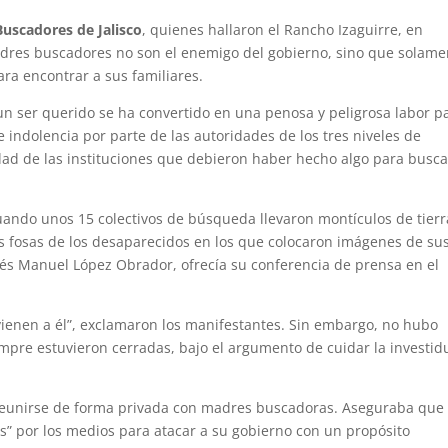
Buscadores de Jalisco
, quienes hallaron el Rancho Izaguirre, en
 padres buscadores no son el enemigo del gobierno, sino que solame
ra encontrar a sus familiares.
 un ser querido se ha convertido en una penosa y peligrosa labor p
e indolencia por parte de las autoridades de los tres niveles de
ad de las instituciones que debieron haber hecho algo para busca
cuando unos 15 colectivos de búsqueda llevaron montículos de tierr
as fosas de los desaparecidos en los que colocaron imágenes de su
rés Manuel López Obrador, ofrecía su conferencia de prensa en el
 vienen a él”, exclamaron los manifestantes. Sin embargo, no hubo
empre estuvieron cerradas, bajo el argumento de cuidar la investid
 reunirse de forma privada con madres buscadoras. Aseguraba que
s” por los medios para atacar a su gobierno con un propósito