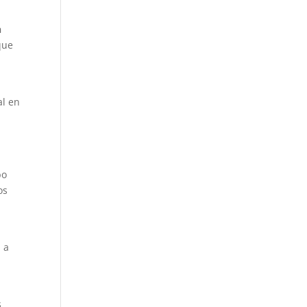
n
que
al en
bo
os
 a
s