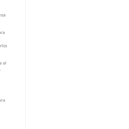
nte
ara
rlos
a al
s
ura