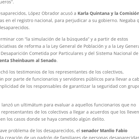
ueros”.
desaparecidos, López Obrador acusó a
Karla Quintana y la Comisió
fras en el registro nacional, para perjudicar a su gobierno. Negaba 
 desaparecidos.
erminar con “la simulación de la búsqueda” y a partir de estos
iciativas de reforma a la Ley General de Población y a la Ley Gener
 Desaparición Cometida por Particulares y del Sistema Nacional de
denta Sheinbaum al Senado
.
uchó los testimonios de los representantes de los colectivos,
ón por parte de funcionarios y servidores públicos para llevar a ca
omplicidad de los responsables de garantizar la seguridad con grup
 lanzó un ultimátum para evaluar a aquellos funcionarios que no
representantes de los colectivos a llegar a acuerdos que los lleven
d en los casos donde se haya cometido algún delito.
grave problema de los desaparecidos, el
senador Manlio Fabio
e la creación de un padrón de familiares de personas desaparecida