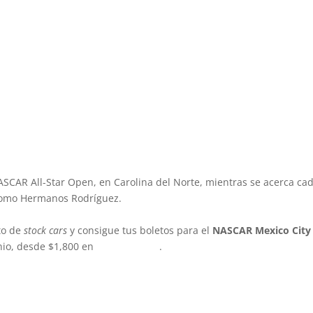
SCAR All-Star Open, en Carolina del Norte, mientras se acerca ca
dromo Hermanos Rodríguez.
to de
stock cars
y consigue tus boletos para el
NASCAR Mexico City
unio, desde $1,800 en
Ticketmaster
.