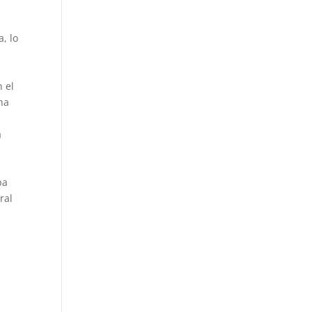
a
, lo
 el
na
a
pa
ral