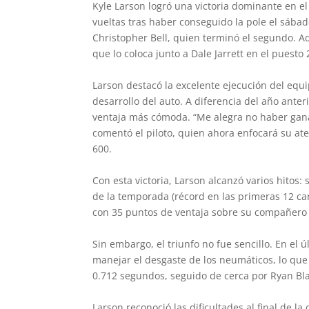
Kyle Larson logró una victoria dominante en 
vueltas tras haber conseguido la pole el sábad
Christopher Bell, quien terminó el segundo. Ad
que lo coloca junto a Dale Jarrett en el puesto 
Larson destacó la excelente ejecución del equ
desarrollo del auto. A diferencia del año ante
ventaja más cómoda. “Me alegra no haber gana
comentó el piloto, quien ahora enfocará su ate
600.
Con esta victoria, Larson alcanzó varios hitos:
de la temporada (récord en las primeras 12 carr
con 35 puntos de ventaja sobre su compañero 
Sin embargo, el triunfo no fue sencillo. En el
manejar el desgaste de los neumáticos, lo que 
0.712 segundos, seguido de cerca por Ryan Bl
Larson reconoció las dificultades al final de 