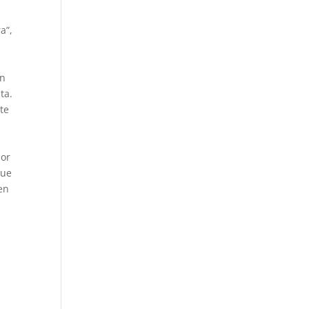
a”,
en
ta.
te
por
que
en