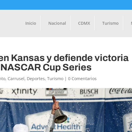
Inicio
Nacional
CDMX
Turismo
n Kansas y defiende victoria
la NASCAR Cup Series
nto
,
Carrusel
,
Deportes
,
Turismo
|
0 Comentarios