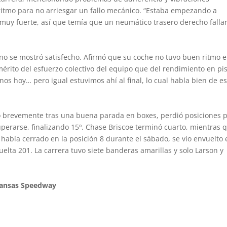
ritmo para no arriesgar un fallo mecánico. “Estaba empezando a
uy fuerte, así que temía que un neumático trasero derecho fallar
no se mostró satisfecho. Afirmó que su coche no tuvo buen ritmo 
rito del esfuerzo colectivo del equipo que del rendimiento en pis
 hoy… pero igual estuvimos ahí al final, lo cual habla bien de es
do brevemente tras una buena parada en boxes, perdió posiciones 
erarse, finalizando 15º. Chase Briscoe terminó cuarto, mientras 
había cerrado en la posición 8 durante el sábado, se vio envuelto 
uelta 201. La carrera tuvo siete banderas amarillas y solo Larson y
 Kansas Speedway