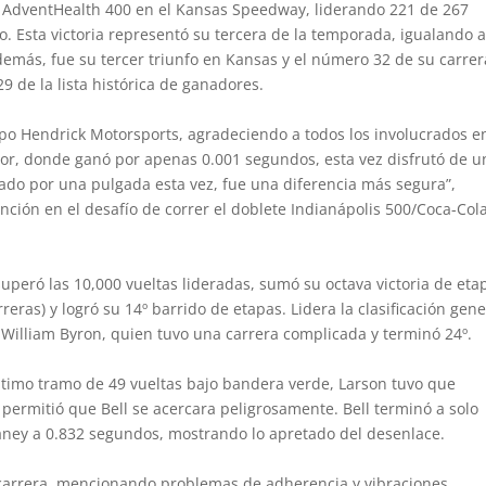
el AdventHealth 400 en el Kansas Speedway, liderando 221 de 267
o. Esta victoria representó su tercera de la temporada, igualando 
emás, fue su tercer triunfo en Kansas y el número 32 de su carrera
29 de la lista histórica de ganadores.
ipo Hendrick Motorsports, agradeciendo a todos los involucrados en
rior, donde ganó por apenas 0.001 segundos, esta vez disfrutó de u
do por una pulgada esta vez, fue una diferencia más segura”,
nción en el desafío de correr el doblete Indianápolis 500/Coca-Col
 superó las 10,000 vueltas lideradas, sumó su octava victoria de eta
eras) y logró su 14º barrido de etapas. Lidera la clasificación gene
William Byron, quien tuvo una carrera complicada y terminó 24º.
 último tramo de 49 vueltas bajo bandera verde, Larson tuvo que
permitió que Bell se acercara peligrosamente. Bell terminó a solo
aney a 0.832 segundos, mostrando lo apretado del desenlace.
la carrera, mencionando problemas de adherencia y vibraciones