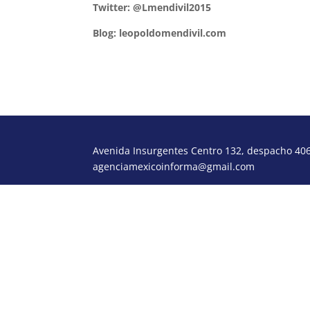
Twitter: @Lmendivil2015
Blog: leopoldomendivil.com
Avenida Insurgentes Centro 132, despacho 406,
agenciamexicoinforma@gmail.com