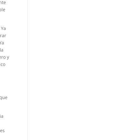
nte
ble
 Ya
rar
Ya
da
ero y
ico
nque
ia
tes