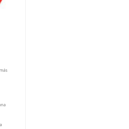
 más
a
una
ra