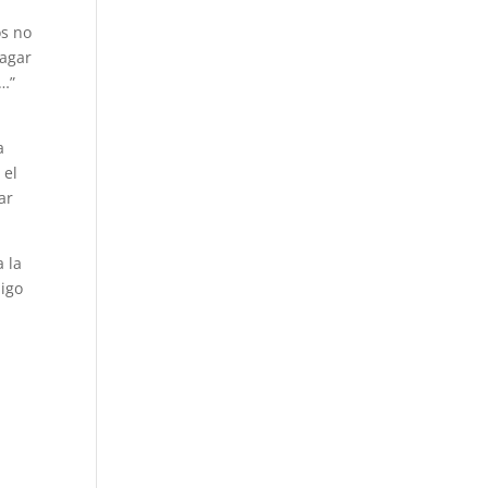
os no
pagar
n…”
a
 el
ar
a la
migo