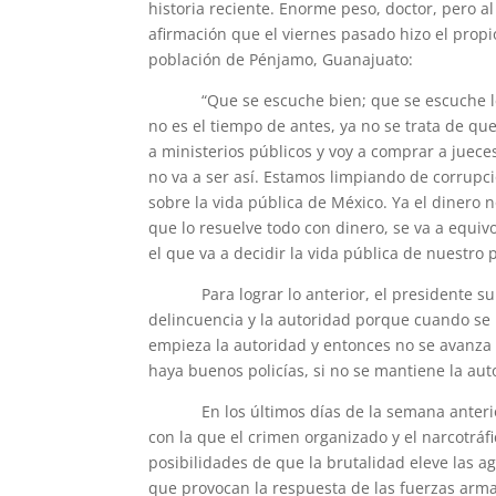
historia reciente. Enorme peso, doctor, pero 
afirmación que el viernes pasado hizo el propio
población de Pénjamo, Guanajuato:
“Que se escuche bien; que se escuche lejos
no es el tiempo de antes, ya no se trata de q
a ministerios públicos y voy a comprar a juece
no va a ser así. Estamos limpiando de corrupci
sobre la vida pública de México. Ya el dinero 
que lo resuelve todo con dinero, se va a equiv
el que va a decidir la vida pública de nuestro p
Para lograr lo anterior, el presidente subra
delincuencia y la autoridad porque cuando se
empieza la autoridad y entonces no se avanz
haya buenos policías, si no se mantiene la au
En los últimos días de la semana anterior, e
con la que el crimen organizado y el narcotráf
posibilidades de que la brutalidad eleve las a
que provocan la respuesta de las fuerzas arm