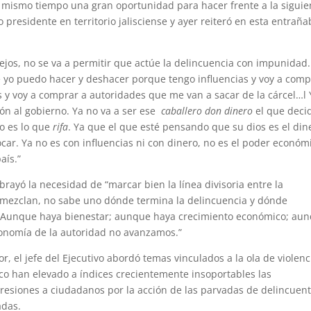
al mismo tiempo una gran oportunidad para hacer frente a la siguie
 presidente en territorio jalisciense y ayer reiteró en esta entraña
, no se va a permitir que actúe la delincuencia con impunidad.
ue yo puedo hacer y deshacer porque tengo influencias y voy a comp
s y voy a comprar a autoridades que me van a sacar de la cárcel…l 
ón al gobierno. Ya no va a ser ese
caballero don dinero
el que deci
no es lo que
rifa
. Ya que el que esté pensando que su dios es el din
ocar. Ya no es con influencias ni con dinero, no es el poder económ
aís.”
yó la necesidad de “marcar bien la línea divisoria entre la
 mezclan, no sabe uno dónde termina la delincuencia y dónde
a Aunque haya bienestar; aunque haya crecimiento económico; au
tonomía de la autoridad no avanzamos.”
l jefe del Ejecutivo abordó temas vinculados a la ola de violenc
ico han elevado a índices crecientemente insoportables las
gresiones a ciudadanos por la acción de las parvadas de delincuen
adas.