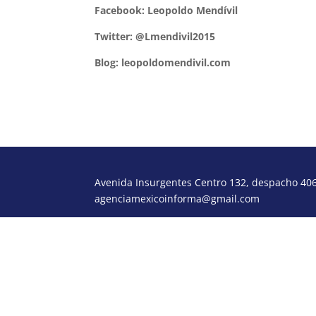
Facebook: Leopoldo Mendívil
Twitter: @Lmendivil2015
Blog: leopoldomendivil.com
Avenida Insurgentes Centro 132, despacho 406,
agenciamexicoinforma@gmail.com