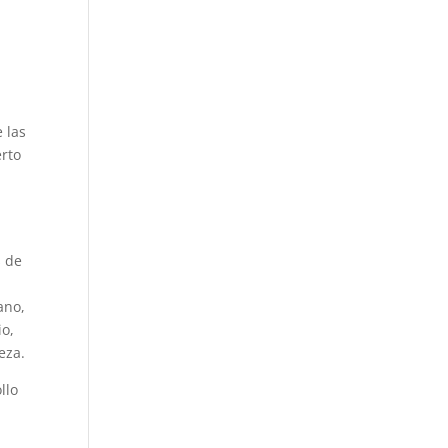
 las
erto
s de
ano,
io,
eza.
llo