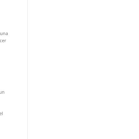
 una
cer
 un
el