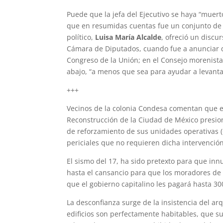
Puede que la jefa del Ejecutivo se haya “muer
que en resumidas cuentas fue un conjunto de “b
político,
Luisa María Alcalde
, ofreció un discu
Cámara de Diputados, cuando fue a anunciar q
Congreso de la Unión; en el Consejo morenist
abajo, “a menos que sea para ayudar a levantar
+++
Vecinos de la colonia Condesa comentan que el
Reconstrucción de la Ciudad de México presion
de reforzamiento de sus unidades operativas
periciales que no requieren dicha intervención
El sismo del 17, ha sido pretexto para que in
hasta el cansancio para que los moradores de 
que el gobierno capitalino les pagará hasta 3
La desconfianza surge de la insistencia del 
edificios son perfectamente habitables, que s