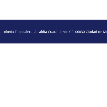
 colonia Tabacalera, Alcaldía Cuauhtémoc CP. 06030 Ciudad de Méx