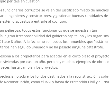
pio peritaje en cuestión.
s funcionarios corruptos se valen del justificado miedo de muchos
ar a ingenieros y constructores, y gestionar buenas cantidades de
e estén dispuestos a entrarle al cochupo.
ra tan peligrosa, todos estos funcionarios que se muestran tan
ía la gran irresponsabilidad del gobierno capitalino y los organism
ó hace 8 años. A la fecha no son pocos los inmuebles que “están e
atarios han seguido viviendo y no ha pasado ninguna catástrofe.
siona a los propietarios para aceptar en el corto plazo el proyect
sus viviendas por casi un año, pero hay muchos ejemplos de obras 
 veces hasta cambian los proyectos.
spechosismo sobre los fondos destinados a la reconstrucción y sobr
 Reconstrucción, como el INVI y hasta de Protección Civil y el INV