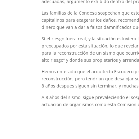
adecuadas, argumento exhibido dentro del pro
Las familias de la Condesa sospechan que esto
capitalinos para exagerar los daños, recomend
dinero que van a dar a falsos damnificados qu
Si el riesgo fuera real, y la situación estuvie
preocupados por esta situación, lo que revelar
para la reconstrucción de un sismo que ocurri
alto riesgo” y donde sus propietarios y arrend
Hemos enterado que el arquitecto Escudero pre
reconstrucción, pero tendrían que desalojar 
8 años despues siguen sin terminar, y muchas
A 8 años del sismo, sigue prevaleciendo el so
actuación de organismos como esta Comisión de
ubaldodiazmartin@hotmail.com
www.hombresdelpoder.mx