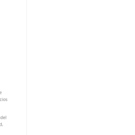
e
cios
 del
d,