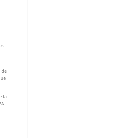
os
n
o de
que
e la
EA.