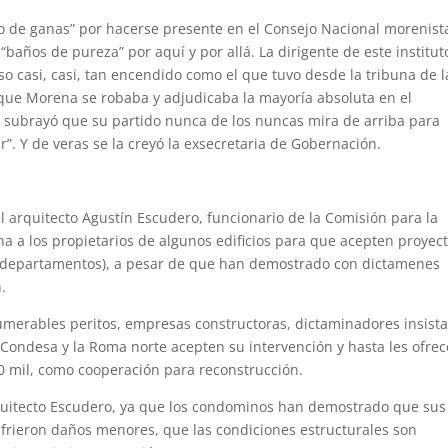
to de ganas” por hacerse presente en el Consejo Nacional morenist
años de pureza” por aquí y por allá. La dirigente de este institut
rso casi, casi, tan encendido como el que tuvo desde la tribuna de l
ue Morena se robaba y adjudicaba la mayoría absoluta en el
a subrayó que su partido nunca de los nuncas mira de arriba para
”. Y de veras se la creyó la exsecretaria de Gobernación.
 arquitecto Agustín Escudero, funcionario de la Comisión para la
a a los propietarios de algunos edificios para que acepten proyec
 (departamentos), a pesar de que han demostrado con dictamenes
.
numerables peritos, empresas constructoras, dictaminadores insist
Condesa y la Roma norte acepten su intervención y hasta les ofre
00 mil, como cooperación para reconstrucción.
arquitecto Escudero, ya que los condominos han demostrado que sus
ufrieron daños menores, que las condiciones estructurales son