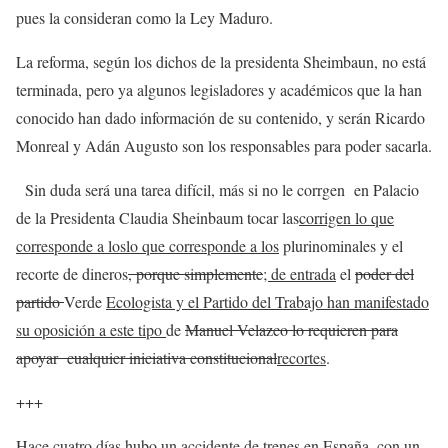
pues la consideran como la Ley Maduro.
La reforma, según los dichos de la presidenta Sheimbaun, no está
terminada, pero ya algunos legisladores y académicos que la han
conocido han dado información de su contenido, y serán Ricardo
Monreal y Adán Augusto son los responsables para poder sacarla.
Sin duda será una tarea difícil, más si no le corrgen en Palacio
de la Presidenta Claudia Sheinbaum tocar las
corrigen lo que
corresponde a los
lo que corresponde a los
plurinominales y el
recorte de dineros
, porque simplemente
; de entrada
el
poder del
partido
Verde
Ecologista y el Partido del Trabajo han manifestado
su oposición a este tipo
de
Manuel Velazco lo requieren para
apoyar cualquier iniciativa constitucional
recortes
.
+++
Hace cuatro días hubo un accidente de trenes en España, con un