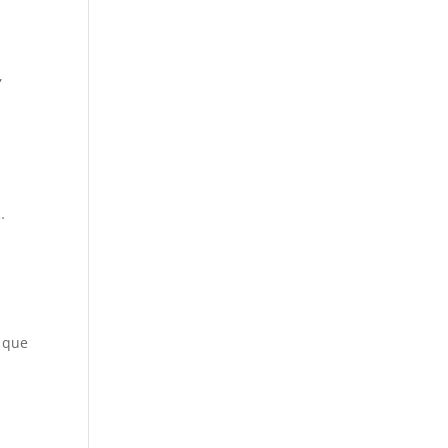
,
…
s que