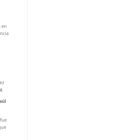
r
a
en
ncia
mez
z
,
aúl
 fue
 que