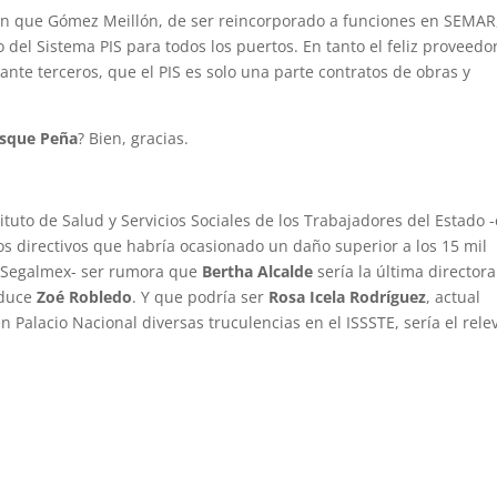
ión que Gómez Meillón, de ser reincorporado a funciones en SEMAR
 del Sistema PIS para todos los puertos. En tanto el feliz proveedor
nte terceros, que el PIS es solo una parte contratos de obras y
asque Peña
? Bien, gracias.
tituto de Salud y Servicios Sociales de los Trabajadores del Estado -
los directivos que habría ocasionado un daño superior a los 15 mil
e Segalmex- ser rumora que
Bertha Alcalde
sería la última director
nduce
Zoé Robledo
. Y que podría ser
Rosa Icela Rodríguez
, actual
 Palacio Nacional diversas truculencias en el ISSSTE, sería el rele