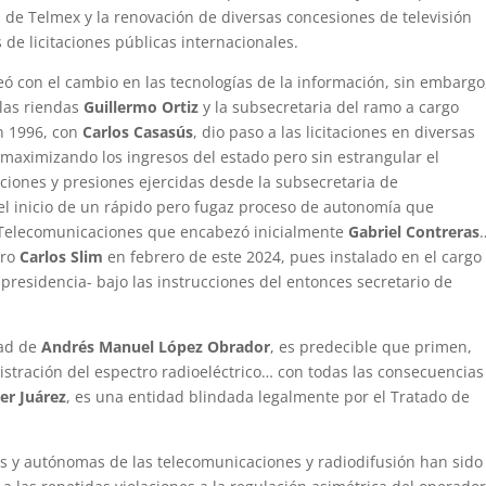
 de Telmex y la renovación de diversas concesiones de televisión
 de licitaciones públicas internacionales.
ó con el cambio en las tecnologías de la información, sin embargo
las riendas
Guillermo Ortiz
y la subsecretaria del ramo a cargo
en 1996, con
Carlos Casasús
, dio paso a las licitaciones en diversas
aximizando los ingresos del estado pero sin estrangular el
ciones y presiones ejercidas desde la subsecretaria de
el inicio de un rápido pero fugaz proceso de autonomía que
e Telecomunicaciones que encabezó inicialmente
Gabriel Contreras
aro
Carlos Slim
en febrero de este 2024, pues instalado en el cargo
 presidencia- bajo las instrucciones del entonces secretario de
tad de
Andrés Manuel López Obrador
, es predecible que primen,
nistración del espectro radioeléctrico… con todas las consecuencia
ier Juárez
, es una entidad blindada legalmente por el Tratado de
s y autónomas de las telecomunicaciones y radiodifusión han sido