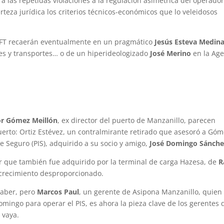
 a las repetidas violaciones a la regulación asimétrica del operado
eza jurídica los criterios técnicos-económicos que lo veleidosos
l IFT recaerán eventualmente en un pragmático
Jesús Esteva Medin
nes y transportes… o de un hiperideologizado
José Merino
en la Age
or Gómez Meillón
, ex director del puerto de Manzanillo, parecen
erto: Ortiz Estévez, un contralmirante retirado que asesoró a Gó
te Seguro (PIS), adquirido a su socio y amigo,
José Domingo Sánche
r que también fue adquirido por la terminal de carga Hazesa, de
R
 crecimiento desproporcionado.
saber, pero
Marcos Paul
, un gerente de Asipona Manzanillo, quien
mingo para operar el PIS, es ahora la pieza clave de los gerentes
, vaya.