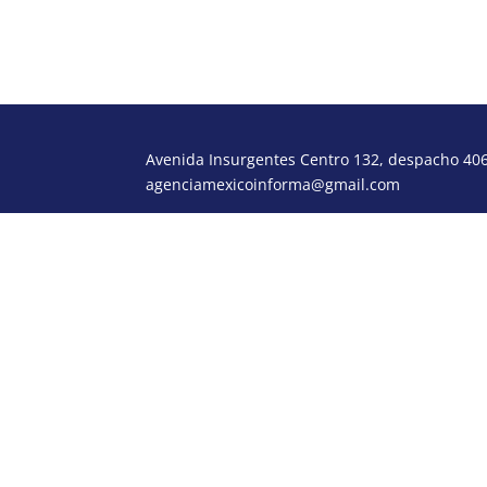
Avenida Insurgentes Centro 132, despacho 406,
agenciamexicoinforma@gmail.com