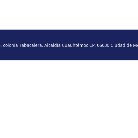
 colonia Tabacalera, Alcaldía Cuauhtémoc CP. 06030 Ciudad de Méx