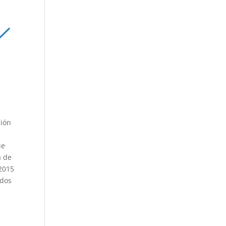
ción
ue
a de
 2015
idos