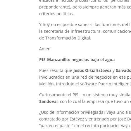
eficaces e incluso probas (como los “perdones”
preponderante), pero siempre generan más cert
criterios políticos.
Y hoy no es posible saber si las funciones de
la secretaria de infraestructura, comunicacio
de Transformación Digital.
Amen.
PIS-Manzanillo: negocios bajo el agua
Pues resulta que
Jesús Ortiz Estévez
y
Salvad
involucrados en una red de negocios en ese pu
Meillón, introdujo el software Puerto Inteligen
Curiosamente el PIS… o un sistema muy simila
Sandoval
, con lo cual la empresa que tuvo un
¿Uso de información privilegiada? Vaya uno a 
contratado por Estévez y entrenado por José Do
“parten el pastel” en el recinto portuario. Vaya