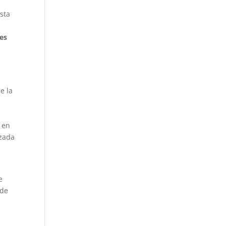
sta
tes
e la
en
izada
e
 de