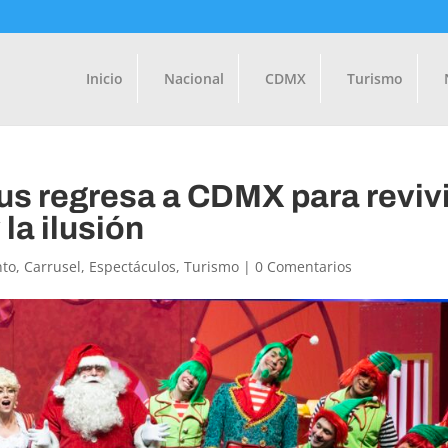
Inicio
Nacional
CDMX
Turismo
aus regresa a CDMX para revivi
 la ilusión
nto
,
Carrusel
,
Espectáculos
,
Turismo
|
0 Comentarios