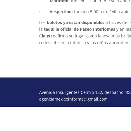
·
Matutino:
función 12:00 p.m. / villa abie
·
Vespertino:
función 5:00 p.m. / villa abie
Los
boletos ya están disponibles
a través de 
la
taquilla oficial de Paseo Interlomas
y en la
Claus
reafirma su lugar como la joya más brill
redescubren la infancia y los niños aprenden 
Avenida Insurgentes Centro 132, despacho 406,
agenciamexicoinforma@gmail.com