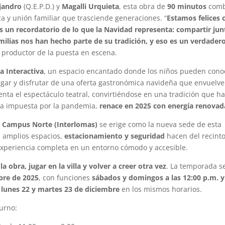
ejandro
(Q.E.P.D.) y
Magalli Urquieta
, esta obra de
90 minutos
comb
a y unión familiar que trasciende generaciones. “
Estamos felices 
es un recordatorio de lo que la Navidad representa: compartir jun
ilias nos han hecho parte de su tradición, y eso es un verdader
y productor de la puesta en escena.
la Interactiva
, un espacio encantado donde los niños pueden cono
gar y disfrutar de una oferta gastronómica navideña que envuelve
nta el espectáculo teatral, convirtiéndose en una tradición que h
ausa impuesta por la pandemia,
renace en 2025 con energía renovad
, Campus Norte (Interlomas)
se erige como la nueva sede de esta
, amplios espacios,
estacionamiento y seguridad
hacen del recinto
 experiencia completa en un entorno cómodo y accesible.
 la obra, jugar en la villa y volver a creer otra vez
. La temporada s
bre de 2025
, con funciones
sábados y domingos a las 12:00 p.m. y
s
lunes 22 y martes 23 de diciembre
en los mismos horarios.
turno: