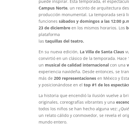
puede inspirar. Esta temporada, el espectácul
Campus Norte
, un recinto de arquitectura d
producción monumental. La temporada será li
funciones
sábados y domingos a las 12:00 p.m
23 de diciembre
en los mismos horarios. Los
b
plataforma
www.goliiive.com/la-villa-de-santa-
las
taquillas del teatro.
En su nueva edición,
La Villa de Santa Claus
vu
convirtió en un clásico de la temporada. Hace 
un
musical de calidad internacional
con una
v
experiencia navideña. Desde entonces, se tra
más de
200 representaciones
en México y Esta
y posicionándose en el
top #1 de los espectá
La historia que encendió la ilusión vuelve a b
originales, coreografías vibrantes y una
escen
todos los niños se han hecho alguna vez:
¿Quié
un relato cálido y conmovedor, se revela el or
mundo entero.