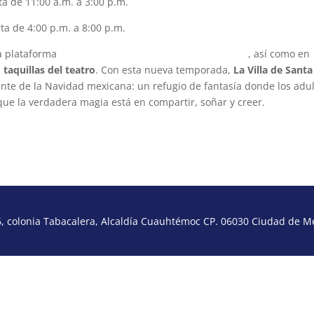
rta de 11:00 a.m. a 3:00 p.m.
rta de 4:00 p.m. a 8:00 p.m.
la plataforma
www.goliiive.com/la-villa-de-santa-claus
, así como en
s
taquillas del teatro
. Con esta nueva temporada,
La Villa de Santa
ante de la Navidad mexicana: un refugio de fantasía donde los adu
que la verdadera magia está en compartir, soñar y creer.
 colonia Tabacalera, Alcaldía Cuauhtémoc CP. 06030 Ciudad de Méx