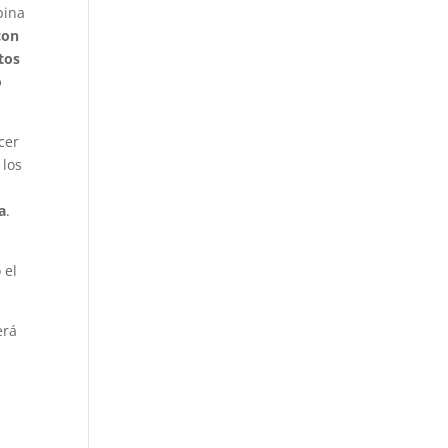
ina
con
tos
o
cer
 los
a
a
.
 el
erá