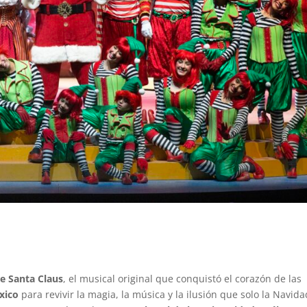
de Santa Claus
, el musical original que conquistó el corazón de las
xico
para revivir la magia, la música y la ilusión que solo la Navida