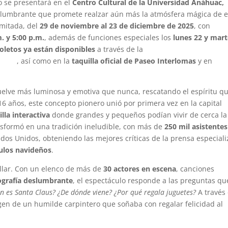
o se presentará en el
Centro Cultural de la Universidad Anáhuac,
eslumbrante que promete realzar aún más la atmósfera mágica de e
mitada, del
29 de noviembre al 23 de diciembre de 2025
, con
. y 5:00 p.m.
, además de funciones especiales los
lunes 22 y mar
oletos ya están disponibles
a través de la
claus
, así como en la
taquilla oficial de Paseo Interlomas
y en
elve más luminosa y emotiva que nunca, rescatando el espíritu qu
16 años, este concepto pionero unió por primera vez en la capital
illa interactiva
donde grandes y pequeños podían vivir de cerca la
nsformó en una tradición ineludible, con más de
250 mil asistentes
dos Unidos, obteniendo las mejores críticas de la prensa especial
culos navideños
.
rillar. Con un elenco de más de
30 actores en escena
, canciones
ografía deslumbrante
, el espectáculo responde a las preguntas qu
n es Santa Claus? ¿De dónde viene? ¿Por qué regala juguetes?
A través
igen de un humilde carpintero que soñaba con regalar felicidad al