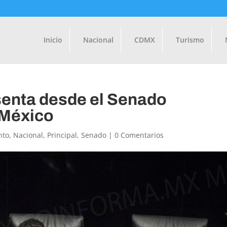
Inicio
Nacional
CDMX
Turismo
senta desde el Senado
 México
nto
,
Nacional
,
Principal
,
Senado
|
0 Comentarios