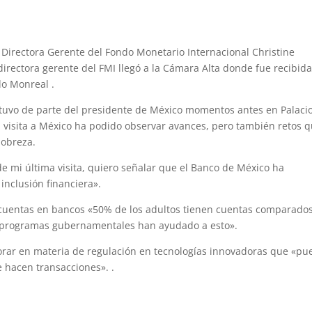
 Directora Gerente del Fondo Monetario Internacional Christine
directora gerente del FMI llegó a la Cámara Alta donde fue recibid
do Monreal .
tuvo de parte del presidente de México momentos antes en Palaci
a visita a México ha podido observar avances, pero también retos 
pobreza.
e mi última visita, quiero señalar que el Banco de México ha
inclusión financiera».
cuentas en bancos «50% de los adultos tienen cuentas comparado
s programas gubernamentales han ayudado a esto».
orar en materia de regulación en tecnologías innovadoras que «p
e hacen transacciones». .