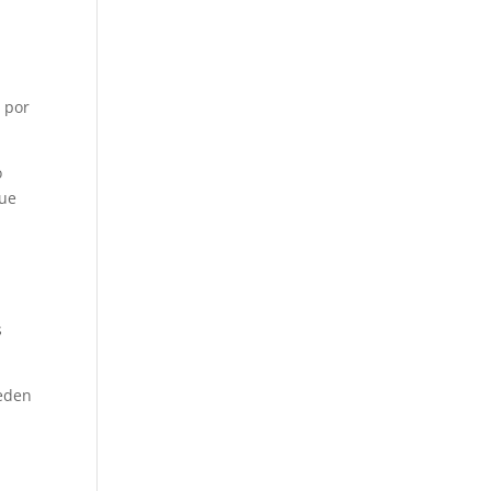
a por
o
que
s
ueden