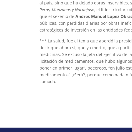
al país, sino que ha dejado obras inservibles
Peras, Manzanas y Naranjas»
, el líder tricolor 
que el sexenio de
Andrés Manuel López Obra
públicas, con pérdidas diarias por obras ine
estratégicos de inversión en las entidades fede
*** La salud, fue el tema que abordó la pres
decir que ahora sí, que ya merito, que a partir
medicinas. Se excusó la jefa del Ejecutivo de
licitación de medicamentos, que hubo algunos 
poner en primer lugar”, peeerooo, “en julio e
medicamentos”. ¿Será?, porque como nada más l
cómoda.
morcora@gmail.com