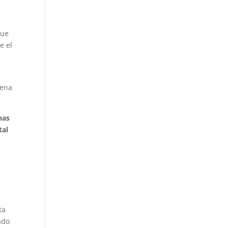
que
e el
rena
has
tal
ta
ado