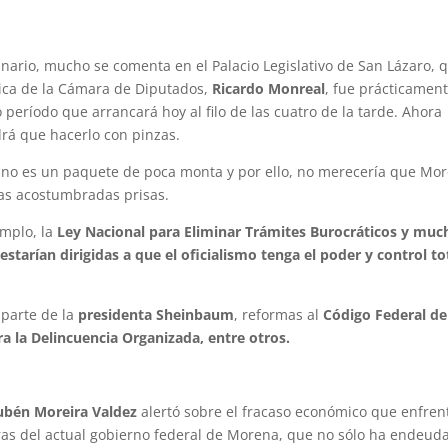
nario, mucho se comenta en el Palacio Legislativo de San Lázaro, 
ítica de la Cámara de Diputados,
Ricardo Monreal
, fue prácticament
 período que arrancará hoy al filo de las cuatro de la tarde. Ahora
rá que hacerlo con pinzas.
s, no es un paquete de poca monta y por ello, no merecería que Mo
las acostumbradas prisas.
emplo, la
Ley Nacional para Eliminar Trámites Burocráticos y muc
tarían dirigidas a que el oficialismo tenga el poder y control to
 parte de la
presidenta Sheinbaum
, reformas al
Código Federal de
ra la Delincuencia Organizada, entre otros.
ubén Moreira Valdez
alertó sobre el fracaso económico que enfren
eras del actual gobierno federal de Morena, que no sólo ha endeud