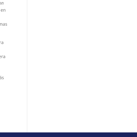
on
en
amas
ra
era
ás