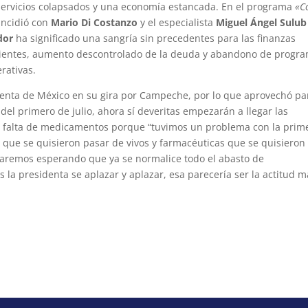
, servicios colapsados y una economía estancada. En el programa
«C
coincidió con
Mario Di Costanzo
y el especialista
Miguel Ángel Sulub
dor
ha significado una sangría sin precedentes para las finanzas
ficientes, aumento descontrolado de la deuda y abandono de progr
rativas.
identa de México en su gira por Campeche, por lo que aprovechó pa
 del primero de julio, ahora sí deveritas empezarán a llegar las
 la falta de medicamentos porque “tuvimos un problema con la prim
que se quisieron pasar de vivos y farmacéuticas que se quisieron
staremos esperando que ya se normalice todo el abasto de
a presidenta se aplazar y aplazar, esa parecería ser la actitud m