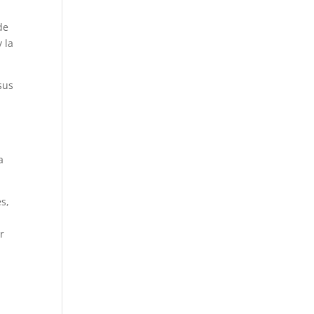
de
 la
sus
a
s,
l
r