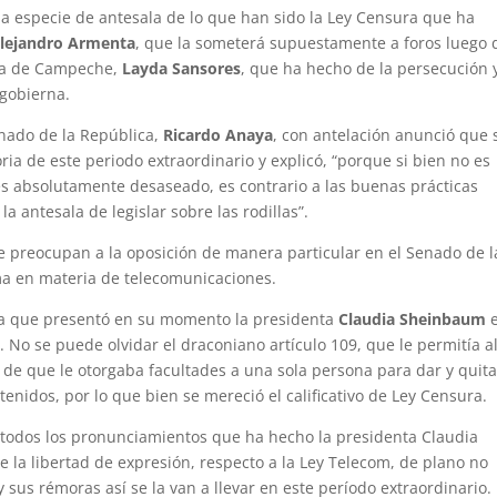
a especie de antesala de lo que han sido la Ley Censura que ha
lejandro Armenta
, que la someterá supuestamente a foros luego 
y la de Campeche,
Layda Sansores
, que ha hecho de la persecución y
 gobierna.
enado de la República,
Ricardo Anaya
, con antelación anunció que 
ria de este periodo extraordinario y explicó, “porque si bien no es
 es absolutamente desaseado, es contrario a las buenas prácticas
la antesala de legislar sobre las rodillas”.
e preocupan a la oposición de manera particular en el Senado de l
rma en materia de telecomunicaciones.
iva que presentó en su momento la presidenta
Claudia Sheinbaum
e
n. No se puede olvidar el draconiano artículo 109, que le permitía a
de que le otorgaba facultades a una sola persona para dar y quita
tenidos, por lo que bien se mereció el calificativo de Ley Censura.
todos los pronunciamientos que ha hecho la presidenta Claudia
 la libertad de expresión, respecto a la Ley Telecom, de plano no
 sus rémoras así se la van a llevar en este período extraordinario.