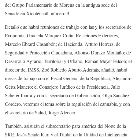
del Grupo Parlamentario de Morena en la antigua sede del
Senado en Xicoténcatl, número 9.​​
Detalló que habrá reuniones de trabajo con las y los secretarios de
Economía, Graciela Márquez Colín, Relaciones Exteriores,
Marcelo Ebrard Casaubón; de Hacienda, Arturo Herrera; de
Seguridad y Protección Ciudadana, Alfonso Durazo Montaño; de
Desarrollo Agrario, Territorial y Urbano, Román Meyer Falcón; el
director del IMSS, Zoé Robledo Aburto.​​Además, añadió, habrá
mesas de trabajo con el Fiscal General de la República, Alejandro
Gertz Manero; el Consejero Jurídico de la Presidencia, Julio
Scherer Ibarra y con la secretaria de Gobernación, Olga Sánchez
Cordero, veremos el tema sobre la regulación del cannabis, y con
el secretario de Salud, Jorge Alcocer.​​
También. asistirán el subsecretario para américa del Norte de la
SRE, Jesús Seade Kuri y el Titular de la Unidad de Inteligencia