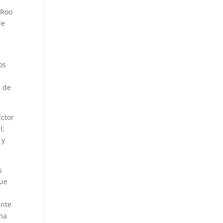
 Roo
de
os
1 de
íctor
l;
 y
s
que
ente
ana