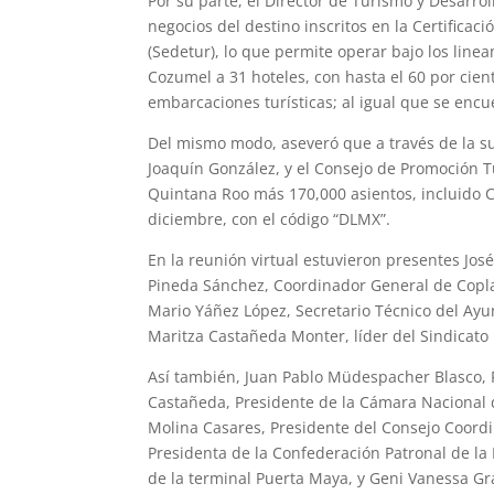
Por su parte, el Director de Turismo y Desarr
negocios del destino inscritos en la Certifica
(Sedetur), lo que permite operar bajo los line
Cozumel a 31 hoteles, con hasta el 60 por cien
embarcaciones turísticas; al igual que se encue
Del mismo modo, aseveró que a través de la s
Joaquín González, y el Consejo de Promoción Tu
Quintana Roo más 170,000 asientos, incluido C
diciembre, con el código “DLMX”.
En la reunión virtual estuvieron presentes Jos
Pineda Sánchez, Coordinador General de Copl
Mario Yáñez López, Secretario Técnico del Ayun
Maritza Castañeda Monter, líder del Sindicato
Así también, Juan Pablo Müdespacher Blasco, P
Castañeda, Presidente de la Cámara Nacional 
Molina Casares, Presidente del Consejo Coord
Presidenta de la Confederación Patronal de l
de la terminal Puerta Maya, y Geni Vanessa G