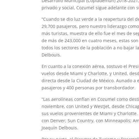
Desarrollo Municipal (Coplademun) 2018-2021, 
privado y social, Cozumel sigue adelante con s
“Cuando se dio luz verde a la reapertura del 
29,700 pasajeros, pero nuestro liderazgo como 
más turistas, muestra de ello fue el mes de s
de más de 243,000 en cuatro meses, estas son 
todos los sectores de la población a no bajar l
Delbouis.
En cuanto a la conexión aérea, sostuvo el Pres
vuelos desde Miami y Charlotte, y United, desd
directa desde la Ciudad de México. Aunado a el
pasajeros y 400 personas por transbordador.
“Las aerolíneas confían en Cozumel como dest
noviembre, con United y WestJet, desde Chica
sus vuelos provenientes de Miami y Charlotte. 
con Denver; Sun Country, con Minneapolis; Ame
Joaquín Delbouis.