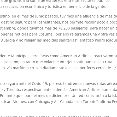
que gracias a la suma de esfuerzos entre los sectores público,
u reactivación económica y turística en beneficio de la gente.
destino, en el mes de junio pasado, tuvimos una afluencia de más d
destino seguro para los visitantes, nos permite recibir poco a poc
eptiembre, donde tuvimos más de 78,200 pasajeros, para hacer un t
buenas noticias para Cozumel, por ello reiteramos una y otra vez 
a guardia y no relajar las medidas sanitarias”, enfatizó Pedro Joaqu
idente Municipal, aerolíneas como American Airlines, reactivaron s
e Houston; en tanto que Volaris e Interjet continúan con su ruta
lo, vía marítima cruzan diariamente a la isla por ferry cerca de 1,
ino seguro ante el Covid-19, por eso tendremos nuevas rutas aére
go y Toronto, respectivamente; además, American Airlines aument
En tanto que, para el mes de diciembre, United conectarán a la isl
rican Airlines, con Chicago, y Air Canada, con Toronto”, afirmó Pe