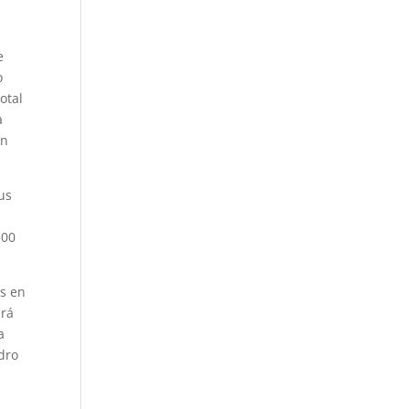
e
o
otal
a
ín
us
500
as en
ará
a
dro