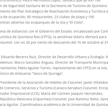
ollo Económico, Pedro Hermosillo López, destacó que ya son 780
ción de Seguridad Sanitaria de la Secretaría de Turismo de Quintana
amiento del Plan Estratégico de Reactivación Económica y Turística 
to de ocupación; 85 restaurantes, 23 clubes de playa y 100
ntran abiertos los ecoparques de la isla y “El Cielo”.
uma de esfuerzos con el Gobierno del Estado, encabezado por Carl
rística de Quintana Roo (CPTQ), la aerolínea Volaris ofertará para
ozumel, con un 20 por ciento de descuento del 16 de octubre al 3
é Eduardo Becerra Ruiz, Director de Desarrollo Urbano y Ecología; V
ademun; Marco González Anguas, Director de Transporte Municipa
tamiento; Pablo Aguilar Torres, representante del CPTQ en la isla,
 Único de Artesanos “Vasco de Quiroga”.
residente de la Asociación de Hoteles de Cozumel; Javier Villalobo
de Comercio, Servicios y Turismo (Canaco-Servytur) Cozumel; Enri
inador Empresarial (CCE); María del Carmen Joaquín Hernández,
a República Mexicana (Coparmex) Cozumel; José Ramírez Nieto, Ger
racia Aguilar, Coordinadora académica de la Universidad de Quint