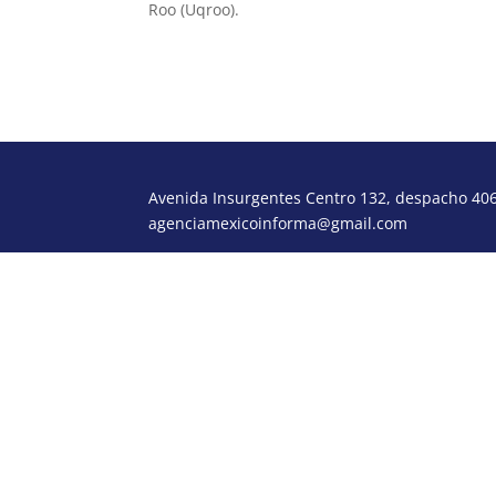
Roo (Uqroo).
Avenida Insurgentes Centro 132, despacho 406,
agenciamexicoinforma@gmail.com