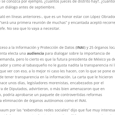
se conozca por ejemplo, ¿cuántos jueces de distrito hay?, ¿cuánto
 un diálogo antes de septiembre.
ló en líneas anteriores-, que es un honor estar con López Obrado
 “será una primera reunión de muchas” y encantada aceptó recorr
fe. No sea que lo vaya a necesitar.
ceso a la Información y Protección de Datos (
INAI
) y 25 órganos loc
identa electa una
audiencia
para dialogar sobre la importancia de
demanda, pero lo cierto es que la futura presidenta de México ya d
ador y como al tabasqueño no le gusta nadita la transparencia ni 
que ver con eso, a lo mejor ni caso les hacen, con lo que se pone e
 de tener transparencia en la información. La carta que le hicieron
hace unos días, legisladores morenistas, encabezados por el
ra de Diputados, advirtieron, o más bien amenazaron que en
n, podría aprobarse un paquete de controvertidas reformas
s la eliminación de órganos autónomos como el INAI.
aum por las “exbenditas redes sociales” dijo que fue muy interes