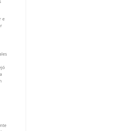
s
r e
er
ales
ejó
la
n
ante