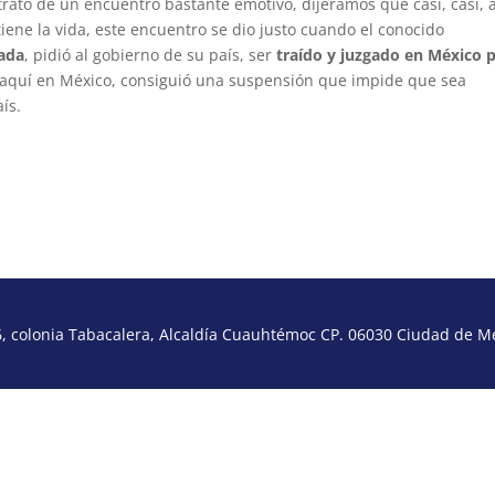
rató de un encuentro bastante emotivo, dijéramos que casi, casi, a
tiene la vida, este encuentro se dio justo cuando el conocido
ada
, pidió al gobierno de su país, ser
traído y juzgado en México 
 aquí en México, consiguió una suspensión que impide que sea
ís.
 colonia Tabacalera, Alcaldía Cuauhtémoc CP. 06030 Ciudad de Méx