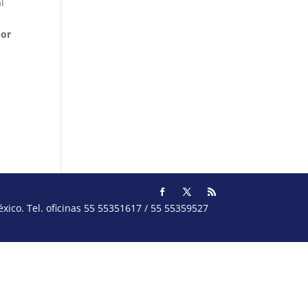
l
por
ico. Tel. oficinas 55 55351617 / 55 55359527