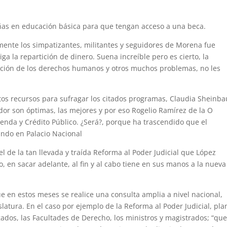
niñas en educación básica para que tengan acceso a una beca.
amente los simpatizantes, militantes y seguidores de Morena fue
ga la repartición de dinero. Suena increíble pero es cierto, la
lación de los derechos humanos y otros muchos problemas, no les
tos recursos para sufragar los citados programas, Claudia Sheinb
or son óptimas, las mejores y por eso Rogelio Ramírez de la O
ienda y Crédito Público. ¿Será?, porque ha trascendido que el
ando en Palacio Nacional
 de la tan llevada y traída Reforma al Poder Judicial que López
en sacar adelante, al fin y al cabo tiene en sus manos a la nueva
 en estos meses se realice una consulta amplia a nivel nacional,
latura. En el caso por ejemplo de la Reforma al Poder Judicial, pla
ados, las Facultades de Derecho, los ministros y magistrados; “qu