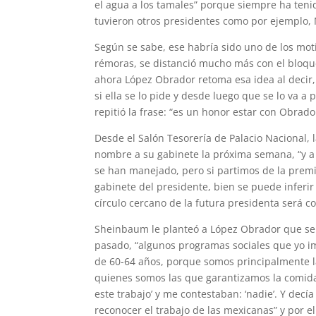
el agua a los tamales” porque siempre ha teni
tuvieron otros presidentes como por ejemplo,
Según se sabe, ese habría sido uno de los moti
rémoras, se distanció mucho más con el bloque
ahora López Obrador retoma esa idea al decir, 
si ella se lo pide y desde luego que se lo va 
repitió la frase: “es un honor estar con Obrad
Desde el Salón Tesorería de Palacio Nacional,
nombre a su gabinete la próxima semana, “y a
se han manejado, pero si partimos de la prem
gabinete del presidente, bien se puede inferir
círculo cercano de la futura presidenta será 
Sheinbaum le planteó a López Obrador que se i
pasado, “algunos programas sociales que yo i
de 60-64 años, porque somos principalmente l
quienes somos las que garantizamos la comida
este trabajo’ y me contestaban: ‘nadie’. Y dec
reconocer el trabajo de las mexicanas” y por 