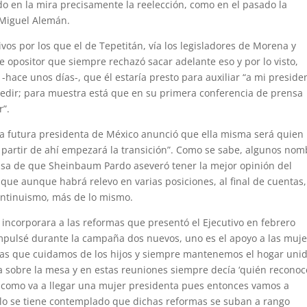
do en la mira precisamente la reelección, como en el pasado la
 Miguel Alemán.
vos por los que el de Tepetitán, vía los legisladores de Morena y
 opositor que siempre rechazó sacar adelante eso y por lo visto,
-hace unos días-, que él estaría presto para auxiliar “a mi presiden
a pedir; para muestra está que en su primera conferencia de prensa
or”.
 la futura presidenta de México anunció que ella misma será quien
 partir de ahí empezará la transición”. Como se sabe, algunos nom
isa de que Sheinbaum Pardo aseveró tener la mejor opinión del
 que aunque habrá relevo en varias posiciones, al final de cuentas,
continuismo, más de lo mismo.
ncorporara a las reformas que presentó el Ejecutivo en febrero
mpulsé durante la campaña dos nuevos, uno es el apoyo a las muj
as que cuidamos de los hijos y siempre mantenemos el hogar unid
 sobre la mesa y en estas reuniones siempre decía ‘quién reconoc
ía como va a llegar una mujer presidenta pues entonces vamos a
ello se tiene contemplado que dichas reformas se suban a rango