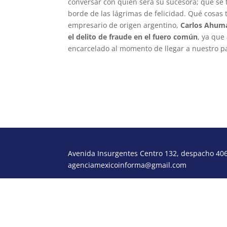
conversar con quien será su sucesora; que se t
borde de las lágrimas de felicidad. Qué cosas 
empresario de origen argentino,
Carlos Ahum
el delito de fraude en el fuero común
, ya que
encarcelado al momento de llegar a nuestro pa
morcora@gmail.com
Avenida Insurgentes Centro 132, despacho 406,
agenciamexicoinforma@gmail.com