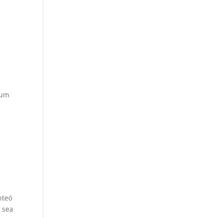
aum
nteó
e sea