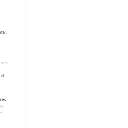
ta”,
bres
 el
eres
o;
e