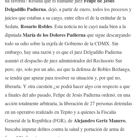
Felipe de Jesús
tía favorita? Resulta que el flamante juez
Delgadillo Padierna
, dejó, a partir de enero, todos los procesos y
juicios que estaban a su cargo, entre ellos el de la extitular de la
Rosario Robles
Sedatu,
. Esta noticia no le cayó nada bien a la
María de los Dolores Padierna
diputada
que sigue descargando
todo su odio sobre la exjefa de Gobierno de la CDMX. Sin
embargo, hay una razón y es que el juez Delgadillo Padierna
asumió el despacho de juez administrador del Reclusorio Sur
pero, ojo, solo por un año, así que la defensa de Robles Berlanga,
se tendrá que apurar para resolver su situación y, por qué no,
liberarla. Y otra cuestión ¿se podrá hacer algo con respecto a que
a finales del año pasado, Felipe de Jesús Padierna ordenó, en una
acción totalmente arbitraria, la liberación de 27 personas detenidas
en un operativo realizado en Tepito y a quienes la Fiscalía
Alejandro Gertz Manero
General de la República (FGR), de
,
buscaba imputar delitos contra la salud y portación de arma de