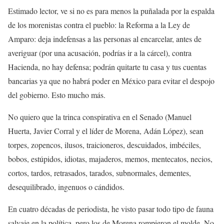
Estimado lector, ve si no es para menos la puñalada por la espalda
de los morenistas contra el pueblo: la Reforma a la Ley de
Amparo: deja indefensas a las personas al encarcelar, antes de
averiguar (por una acusación, podrías ir a la cárcel), contra
Hacienda, no hay defensa; podrán quitarte tu casa y tus cuentas
bancarias ya que no habrá poder en México para evitar el despojo
del gobierno. Esto mucho más.
No quiero que la trinca conspirativa en el Senado (Manuel
Huerta, Javier Corral y el líder de Morena, Adán López), sean
torpes, zopencos, ilusos, traicioneros, descuidados, imbéciles,
bobos, estúpidos, idiotas, majaderos, memos, mentecatos, necios,
cortos, tardos, retrasados, tarados, subnormales, dementes,
desequilibrado, ingenuos o cándidos.
En cuatro décadas de periodista, he visto pasar todo tipo de fauna
salvaje en la política, pero los de Morena rompieron el molde. No