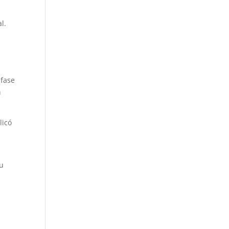
l.
 fase
a
licó
su