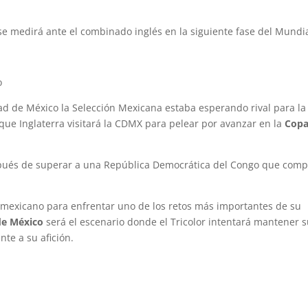
e medirá ante el combinado inglés en la siguiente fase del Mundia
o
dad de México la Selección Mexicana estaba esperando rival para la
que Inglaterra visitará la CDMX para pelear por avanzar en la
Cop
espués de superar a una República Democrática del Congo que comp
io mexicano para enfrentar uno de los retos más importantes de su
de México
será el escenario donde el Tricolor intentará mantener 
te a su afición.