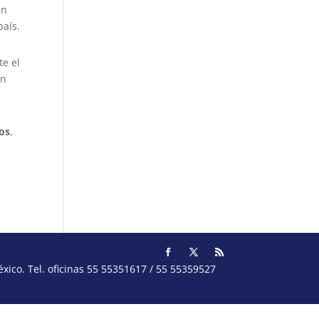
n
país.
e el
n
bos
,
ico. Tel. oficinas 55 55351617 / 55 55359527