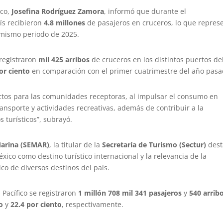
ico,
Josefina Rodríguez Zamora
, informó que durante el
ís recibieron
4.8 millones
de pasajeros en cruceros, lo que repres
 mismo periodo de 2025.
registraron
mil 425 arribos
de cruceros en los distintos puertos de
or ciento
en comparación con el primer cuatrimestre del año pasa
ectos para las comunidades receptoras, al impulsar el consumo en
transporte y actividades recreativas, además de contribuir a la
 turísticos”, subrayó.
Marina (SEMAR)
, la titular de la
Secretaría de Turismo (Sectur)
dest
éxico como destino turístico internacional y la relevancia de la
ico de diversos destinos del país.
 Pacífico se registraron
1 millón 708 mil 341 pasajeros
y
540 arrib
o
y
22.4 por ciento
, respectivamente.