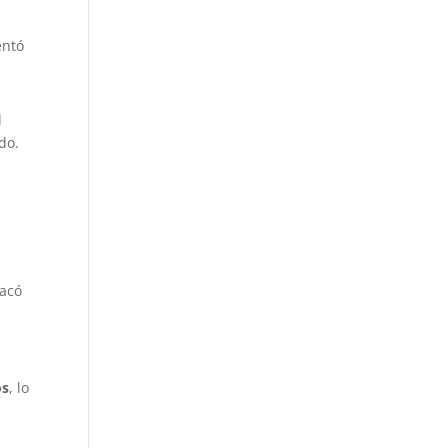
entó
l
do.
acó
os
, lo