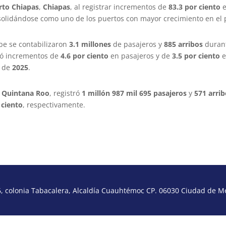
rto Chiapas
,
Chiapas
, al registrar incrementos de
83.3 por ciento
e
olidándose como uno de los puertos con mayor crecimiento en el 
be se contabilizaron
3.1 millones
de pasajeros y
885 arribos
durant
tó incrementos de
4.6 por ciento
en pasajeros y de
3.5 por ciento
e
o de
2025
.
,
Quintana Roo
, registró
1 millón 987 mil 695 pasajeros
y
571 arri
 ciento
, respectivamente.
 colonia Tabacalera, Alcaldía Cuauhtémoc CP. 06030 Ciudad de Méx