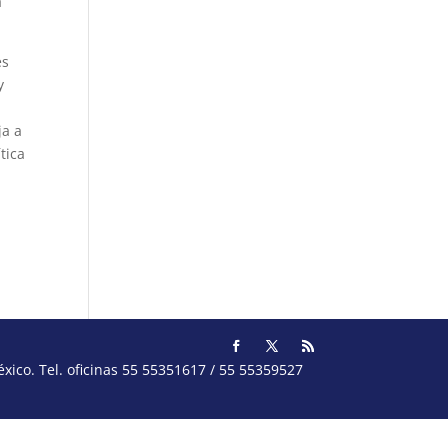
a
es
y
ja a
tica
ico. Tel. oficinas 55 55351617 / 55 55359527