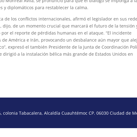
o Monreal Ávila, se pronunció para que el diálogo se imponga a l
les y diplomáticos para restablecer la calma.
ca de los conflictos internacionales, afirmó el legislador en sus red
rata, dijo, de un momento crucial que marcará el futuro de la tensión 
 por el reporte de pérdidas humanas en el ataque. ​​“El incidente
os de América e Irán, provocando un desbalance aún mayor que ale
o”, expresó el también Presidente de la Junta de Coordinación Polí
se dirigió a la instalación bélica más grande de Estados Unidos en
 colonia Tabacalera, Alcaldía Cuauhtémoc CP. 06030 Ciudad de Méx