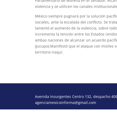
Parlamentario de Morena en el Senador, Ricard
violencia y se utilicen los canales instituciona
​​México siempre pugnará por la solución pacífi
sociales, ante la escalada del conflicto. ​​Se t
lamentó el aumento de la violencia, sobre todo
incrementa la tensión entre los Estados Unid
ambas naciones de alcanzar un acuerdo pacífic
(Jucupo).​​Manifestó que el ataque con misiles 
territorio iraquí. ​​​​
Avenida Insurgentes Centro 132, despacho 406,
agenciamexicoinforma@gmail.com