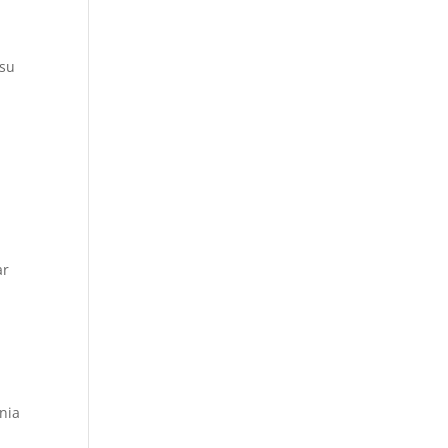
 su
ar
s
enia