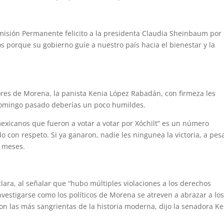
omisión Permanente felicito a la presidenta Claudia Sheinbaum por
os porque su gobierno guíe a nuestro país hacia el bienestar y la
res de Morena, la panista Kenia López Rabadán, con firmeza les
 domingo pasado deberías un poco humildes.
mexicanos que fueron a votar a votar por Xóchilt” es un número
o con respeto. Si ya ganaron, nadie les ningunea la victoria, a pes
s meses.
clara, al señalar que “hubo múltiples violaciones a los derechos
investigarse como los políticos de Morena se atreven a abrazar a lo
eron las más sangrientas de la historia moderna, dijo la senadora K