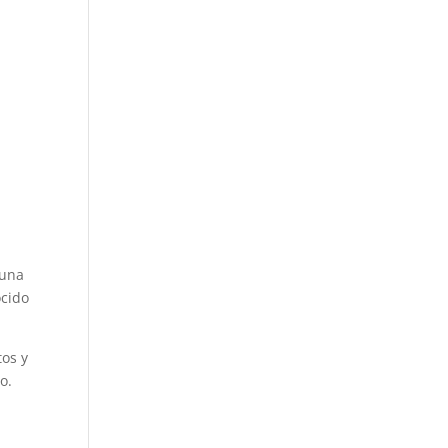
 una
ocido
tos y
o.