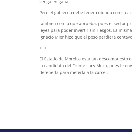
venga en gana.
Pero el gobierno debe tener cuidado con su ac
también con lo que aprueba, pues el sector pr
leyes para poder invertir sin riesgos. La mism
Ignacio Mier hizo que el peso perdiera centavo
+++
El Estado de Morelos esta tan descompuesto qu
la candidata del Frente Lucy Meza, pues le en
detenerla para meterla a la cárcel.
ubaldodiazmartin@hotmail.com
www.hombresdelpoder.mx