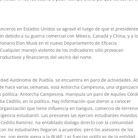
cieros en Estados Unidos se agravó el luego de que el presidente
ón debido a su guerra comercial con México, Canadá y China, y a l
llonario Elon Musk en el nuevo Departamento de Eficacia
Cualquier manejo violento de los indicadores sólo provocan
oductivos y financieros del vecino del norte.
idad Autónoma de Puebla, se encuentra en paro de actividades. At
de hace varias semanas, está Antorcha Campesina, una organizaci
n política. Antorcha Campesina, manipula un paro de Aquiles Córd
lia Cedillo, en lo político. Hay información que dieron a conocer
organización que tiene influencia en tianguis, comercio de terreno
rigencia estudiantil. Las presiones las ejercen estudiantes movidos
ia Cedillo Ramírez, ha entablado dialogo directo con la comunidad
 con los estudiantes llegaron a acuerdos, pero los asesores de los
s, son gente ajena a la BUAP. Las fuerzas políticas de la entidad,