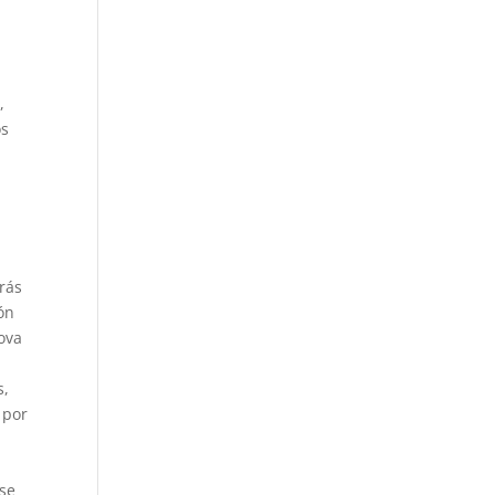
,
os
rás
ón
ova
s,
 por
 se