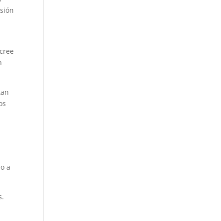
isión
 cree
n
tan
os
n
ho a
s.