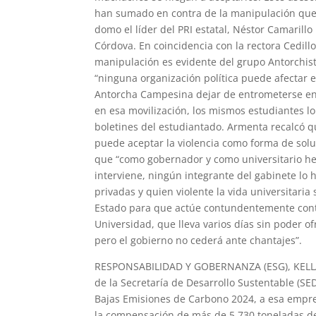
han sumado en contra de la manipulación que r
domo el líder del PRI estatal, Néstor Camarill
Córdova. En coincidencia con la rectora Cedillo
manipulación es evidente del grupo Antorchist
“ninguna organización política puede afectar 
Antorcha Campesina dejar de entrometerse en 
en esa movilización, los mismos estudiantes 
boletines del estudiantado. Armenta recalcó q
puede aceptar la violencia como forma de solu
que “como gobernador y como universitario he s
interviene, ningún integrante del gabinete lo 
privadas y quien violente la vida universitaria 
Estado para que actúe contundentemente contr
Universidad, que lleva varios días sin poder ofr
pero el gobierno no cederá ante chantajes”.
RESPONSABILIDAD Y GOBERNANZA (ESG), KELLANO
de la Secretaría de Desarrollo Sustentable (SE
Bajas Emisiones de Carbono 2024, a esa empres
la compensación de más de 5,730 toneladas d