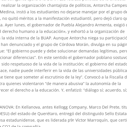
ealizar la organización chantajista de políticos, Antorcha Campes
o Medina, instó a los estudiantes no dejarse manejar por el grupo d
, no quitó méritos a la manifestación estudiantil, pero dejó claro q
a. Ayer lunes, el gobernador de Puebla Alejandro Armenta, exigió
el derecho humano a la educación», y exhortó a la organización de
la vida interna de la BUAP. Aunque Antorcha niega su participaci
lo han denunciado y el grupo de Córdova Morán, divulga en su pági
ue: “El gobierno puede y debe solucionar demandas legítimas, per
cionar diferencias”. En este sentido el gobernador poblano sostuv
ido respetuoso de la vida de la institución; el gobierno del estad
hace, nadie puede interferir en la vida de las universidades pública
se tiene que someter al escrutinio de la ley”. Convocó a la Fiscalía d
a quienes violentaron “de manera abusiva” la autonomía de la
ecer el derecho a la educación. Y, enfatizó: “diálogo sí; acuerdo, sí
VA: En Kellanova, antes Kellogg Company, Marco Del Prete, tit
DESU) del estado de Querétaro, entregó del distinguido Sello Estata
a estadunidense, que es liderada p9r Víctor Marroquín, que certi
e CO2 de la compañía.