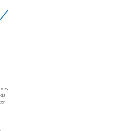
ores
oda
cer
n