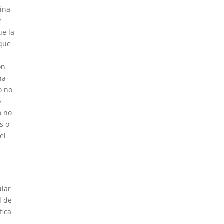
ina,
e
ue la
 que
ón
na
o no
o
o no
s o
el
;
ular
l de
fica