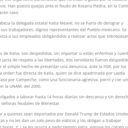
os. Han puesto quejas ante el feudo de Rosario Piedra, en la Com
acen caso.
abeza la delegada estatal Katia Meave, no se harta de denigrar y
 sus trabajadores, dignos representantes del Pueblo mexicano. Se
laviza a sus empleados obligándolos a realizar actos que sobrepasa
s de Katia, son despedidos, sin importar si están enfermos y cuen
e jacta de respeto a las libertades, dos servidores fueron despedid
r el simple hecho de presentar una denuncia, ante la FGR, por los
 la orden fue directa de Katia, quien se dice apadrinada por Layda
paso por Campeche, como una funcionaria agresiva, porril y con u
en la UNAM, del 2000.
obligados a laborar hasta 14 horas diarias sin descanso y sin derec
s señoras feudales de Bienestar.
trar a quienes sean deportados por Donald Trump de Estados Unido
zas y no les dan un solo peso de viáticos y los obligan a trabajar
horas. Y, i se les ocurra a pedir tiempo extra, porque los corren o