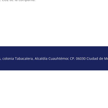
 colonia Tabacalera, Alcaldía Cuauhtémoc CP. 06030 Ciudad de Méx