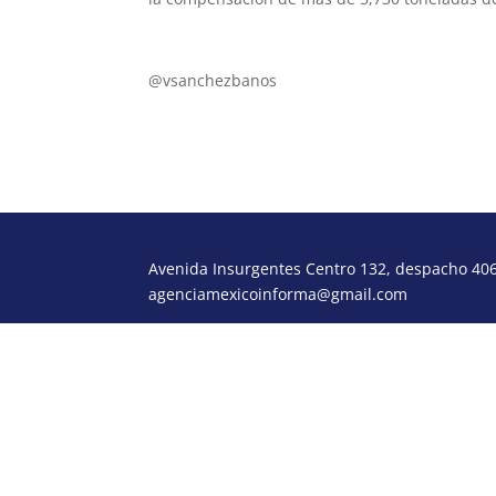
vsb@poderydinero.mx
@vsanchezbanos
Avenida Insurgentes Centro 132, despacho 406,
agenciamexicoinforma@gmail.com