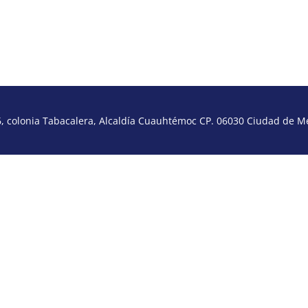
 colonia Tabacalera, Alcaldía Cuauhtémoc CP. 06030 Ciudad de Méx