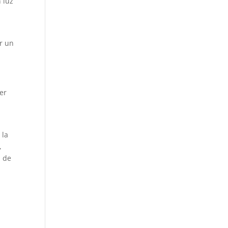
 luz
r un
er
l
 la
,
a de