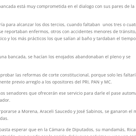
bancada está muy comprometida en el dialogo con sus pares de la
ía para alcanzar los dos tercios, cuando faltaban unos tres o cuat
se reportaban enfermos, otros con accidentes menores de tránsito
co y los más prácticos los que salían al baño y tardaban el tiemp
una bancada, se hacían los enojados abandonaban el pleno y se
robar las reformas de corte constitucional, porque solo les faltar
mente previo arreglo a los opositores del PRI, PAN y MC.
sos senadores que ofrecerán ese servicio para darle el pase autom
ador.
rporarse a Morena, Araceli Saucedo y José Sabinos, se ganaron el 
udas.
 basta esperar que en la Cámara de Diputados, su mandamás, Ric