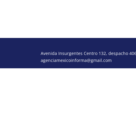
Jachavez77@yahoo.com
Avenida Insurgentes Centro 132, despacho 406,
agenciamexicoinforma@gmail.com