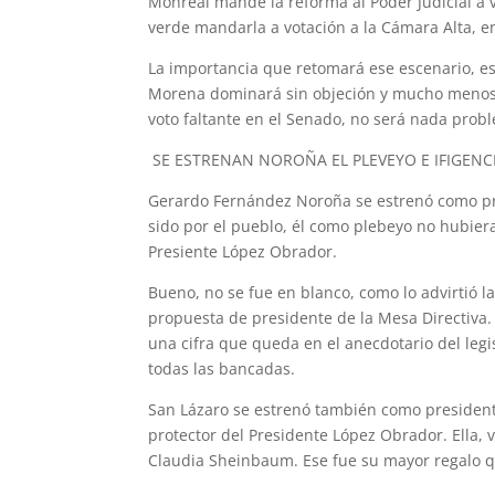
Monreal mande la reforma al Poder Judicial a v
verde mandarla a votación a la Cámara Alta, e
La importancia que retomará ese escenario, es 
Morena dominará sin objeción y mucho menos s
voto faltante en el Senado, no será nada probl
SE ESTRENAN NOROÑA EL PLEVEYO E IFIGENC
Gerardo Fernández Noroña se estrenó como pre
sido por el pueblo, él como plebeyo no hubiera
Presiente López Obrador.
Bueno, no se fue en blanco, como lo advirtió la 
propuesta de presidente de la Mesa Directiva. 
una cifra que queda en el anecdotario del legi
todas las bancadas.
San Lázaro se estrenó también como presidenta
protector del Presidente López Obrador. Ella, 
Claudia Sheinbaum. Ese fue su mayor regalo 