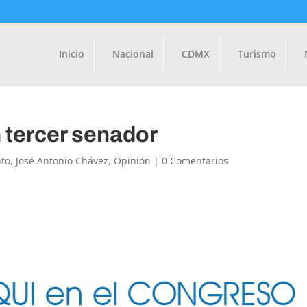
Inicio
Nacional
CDMX
Turismo
 tercer senador
to
,
José Antonio Chávez
,
Opinión
|
0 Comentarios