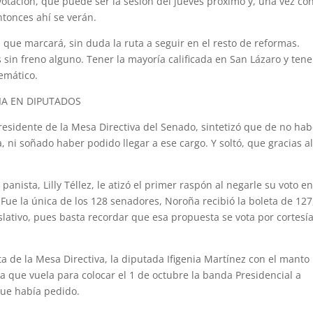
otación, que puede ser la sesión del jueves próximo y, una vez con
ntonces ahí se verán.
que marcará, sin duda la ruta a seguir en el resto de reformas.
in freno alguno. Tener la mayoría calificada en San Lázaro y tene
emático.
IA EN DIPUTADOS
sidente de la Mesa Directiva del Senado, sintetizó que de no hab
, ni soñado haber podido llegar a ese cargo. Y soltó, que gracias a
panista, Lilly Téllez, le atizó el primer raspón al negarle su voto en
Fue la única de los 128 senadores, Noroña recibió la boleta de 127
slativo, pues basta recordar que esa propuesta se vota por cortesí
 de la Mesa Directiva, la diputada Ifigenia Martínez con el manto
va que vuela para colocar el 1 de octubre la banda Presidencial a
que había pedido.