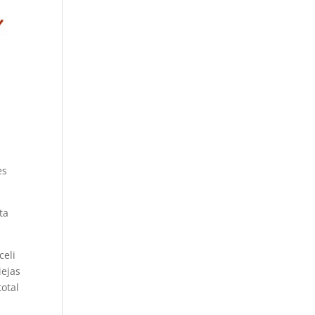
es
ta
celi
iejas
total