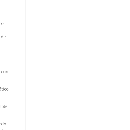
ro
,
o de
ía un
ático
mote
ardo