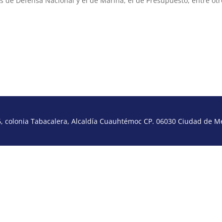
os de Defensa Nacional y el de Marina, el de Presupuesto, entre otr
 colonia Tabacalera, Alcaldía Cuauhtémoc CP. 06030 Ciudad de Méx