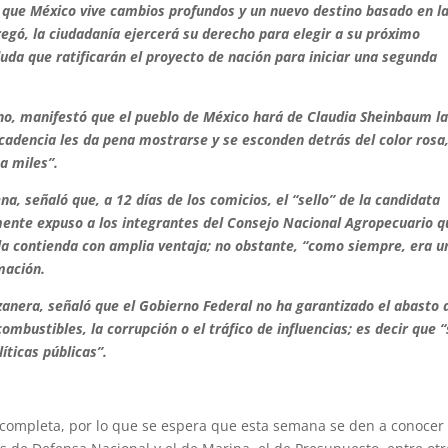
que México vive cambios profundos y un nuevo destino basado en l
agregó, la ciudadanía ejercerá su derecho para elegir a su próximo
uda que ratificarán el proyecto de nación para iniciar una segunda
no, manifestó que el pueblo de México hará de Claudia Sheinbaum l
cadencia les da pena mostrarse y se esconden detrás del color rosa
a miles”.
a, señaló que, a 12 días de los comicios, el “sello” de la candidata
mente expuso a los integrantes del Consejo Nacional Agropecuario q
a contienda con amplia ventaja; no obstante, “como siempre, era u
rmación.
anera, señaló que el Gobierno Federal no ha garantizado el abasto 
mbustibles, la corrupción o el tráfico de influencias; es decir que 
íticas públicas”.
ncompleta, por lo que se espera que esta semana se den a conocer 