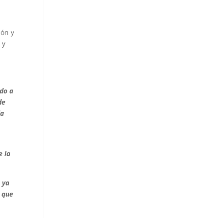
ión y
 y
do a
de
la
e la
 ya
o que