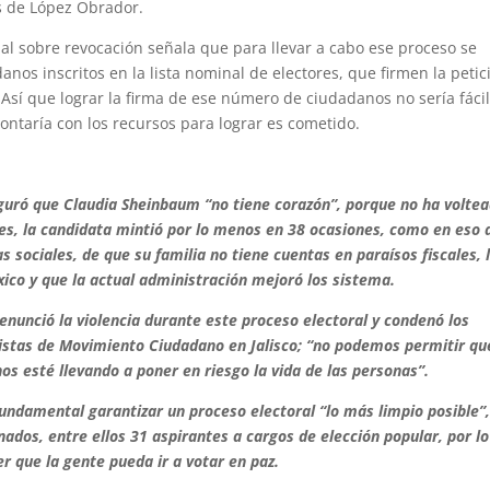
s de López Obrador.
al sobre revocación señala que para llevar a cabo ese proceso se
anos inscritos en la lista nominal de electores, que firmen la petic
 Así que lograr la firma de ese número de ciudadanos no sería fácil
contaría con los recursos para lograr es cometido.
uró que Claudia Sheinbaum “no tiene corazón”, porque no ha voltea
ates, la candidata mintió por lo menos en 38 ocasiones, como en eso 
sociales, de que su familia no tiene cuentas en paraísos fiscales, 
xico y que la actual administración mejoró los sistema.
unció la violencia durante este proceso electoral y condenó los
istas de Movimiento Ciudadano en Jalisco; “no podemos permitir qu
nos esté llevando a poner en riesgo la vida de las personas”.
fundamental garantizar un proceso electoral “lo más limpio posible”,
ados, entre ellos 31 aspirantes a cargos de elección popular, por l
r que la gente pueda ir a votar en paz.