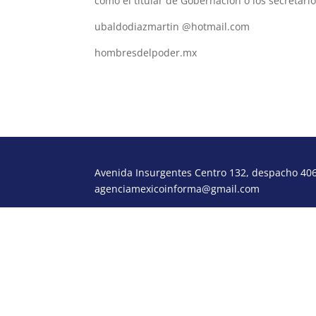
como el titular de Gobernación o los secretari
ubaldodiazmartin @hotmail.com
hombresdelpoder.mx
Avenida Insurgentes Centro 132, despacho 406,
agenciamexicoinforma@gmail.com