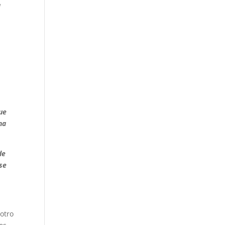
a
a
,
ue
na
de
“se
otro