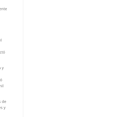
rente
el
ctó
a y
e
dó
mil
s de
es y