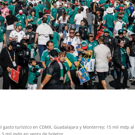
l gasto turístico en CDMX, Guadalajara y Monterrey; 15 mil mdp al
 5 mil mdp en venta de boletos.