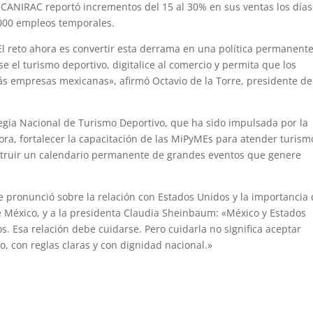
a CANIRAC reportó incrementos del 15 al 30% en sus ventas los día
,000 empleos temporales.
El reto ahora es convertir esta derrama en una política permanent
se el turismo deportivo, digitalice al comercio y permita que los
ás empresas mexicanas», afirmó Octavio de la Torre, presidente de
egia Nacional de Turismo Deportivo, que ha sido impulsada por la
ora, fortalecer la capacitación de las MiPyMEs para atender turism
nstruir un calendario permanente de grandes eventos que genere
e pronunció sobre la relación con Estados Unidos y la importancia
e México, y a la presidenta Claudia Sheinbaum: «México y Estados
s. Esa relación debe cuidarse. Pero cuidarla no significa aceptar
o, con reglas claras y con dignidad nacional.»