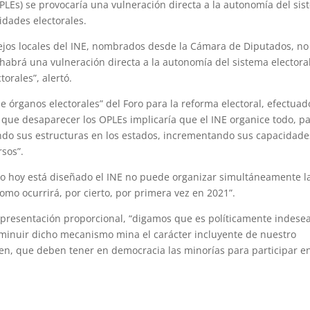
PLEs) se provocaría una vulneración directa a la autonomía del si
ridades electorales.
sejos locales del INE, nombrados desde la Cámara de Diputados, no
habrá una vulneración directa a la autonomía del sistema electoral
orales”, alertó.
de órganos electorales” del Foro para la reforma electoral, efectuad
en que desaparecer los OPLEs implicaría que el INE organice todo, p
ndo sus estructuras en los estados, incrementando sus capacidade
rsos”.
mo hoy está diseñado el INE no puede organizar simultáneamente l
como ocurrirá, por cierto, por primera vez en 2021”.
representación proporcional, “digamos que es políticamente indese
isminuir dicho mecanismo mina el carácter incluyente de nuestro
enen, que deben tener en democracia las minorías para participar en