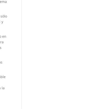
stema
 sólo
 y
o en
ara
s
as
able
 la