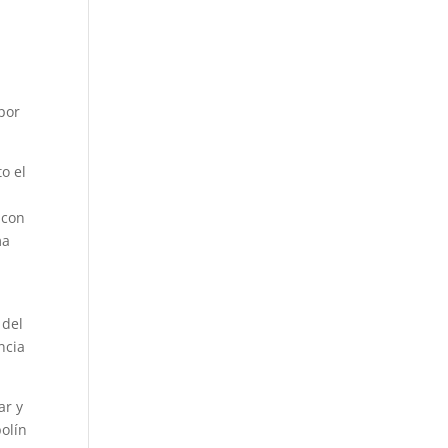
por
o el
 con
ma
 del
ncia
ar y
polín