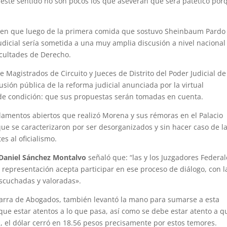
 este sentido no son pocos los que aseveran que será patético por
r en que luego de la primera comida que sostuvo Sheinbaum Pardo
udicial sería sometida a una muy amplia discusión a nivel nacional
facultades de Derecho.
 Magistrados de Circuito y Jueces de Distrito del Poder Judicial de
usión pública de la reforma judicial anunciada por la virtual
 de condición: que sus propuestas serán tomadas en cuenta.
lamentos abiertos que realizó Morena y sus rémoras en el Palacio
que se caracterizaron por ser desorganizados y sin hacer caso de l
s al oficialismo.
Daniel Sánchez Montalvo
señaló que: “las y los Juzgadores Federal
 representación acepta participar en ese proceso de diálogo, con l
scuchadas y valoradas».
 Barra de Abogados, también levantó la mano para sumarse a esta
que estar atentos a lo que pasa, así como se debe estar atento a q
al, el dólar cerró en 18.56 pesos precisamente por estos temores.