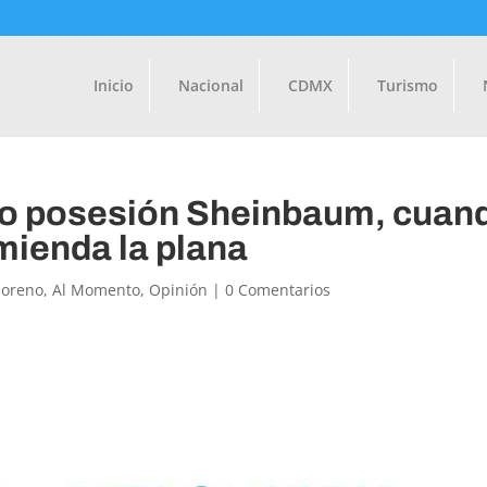
Inicio
Nacional
CDMX
Turismo
do posesión Sheinbaum, cuan
mienda la plana
Moreno
,
Al Momento
,
Opinión
|
0 Comentarios