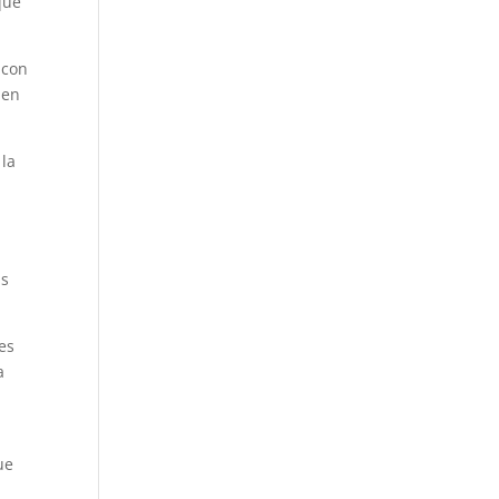
que
 con
 en
 la
as
es
a
ue