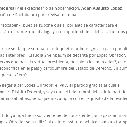
 Monreal
y el exsecretario de Gobernación,
Adán Augusto López
aña de Sheinbaum para revisar el tema.
preocupen», pues se supone que si por algo se caracterizará el
será «tolerante, que dialoga y con capacidad de celebrar acuerdos 
arece ser la que serenará los inquietos ánimos. ¿Acaso pasa por alt
neas anteriores-, Claudia Sheinbaum se decanta por López Obrador,
erzos que hace la virtual presidenta, no calma los mercados?, esto
 económica en el país y certidumbre del Estado de Derecho. En su
parse. ¿Será?
llegar a ser López Obrador, el PRD, el partido gracias al cual el
onces Distrito Federal, y vaya que el líder moral del extinto partido
camino al tabasqueño que no cumplía con el requisito de la reside
artido guinda fue lo suficientemente consistente como para aminor
ópez Obrador solo utilizó al extinto instituto político como un tram