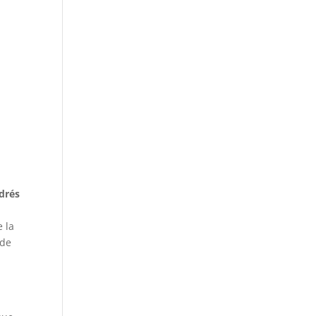
drés
e la
 de