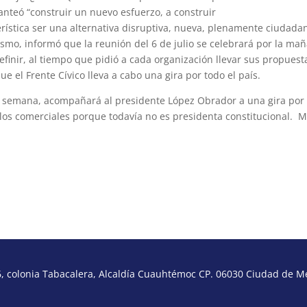
anteó “construir un nuevo esfuerzo, a construir
rística ser una alternativa disruptiva, nueva, plenamente ciudada
smo, informó que la reunión del 6 de julio se celebrará por la ma
finir, al tiempo que pidió a cada organización llevar sus propuest
e el Frente Cívico lleva a cabo una gira por todo el país.
 semana, acompañará al presidente López Obrador a una gira por 
los comerciales porque todavía no es presidenta constitucional. 
 colonia Tabacalera, Alcaldía Cuauhtémoc CP. 06030 Ciudad de Méx