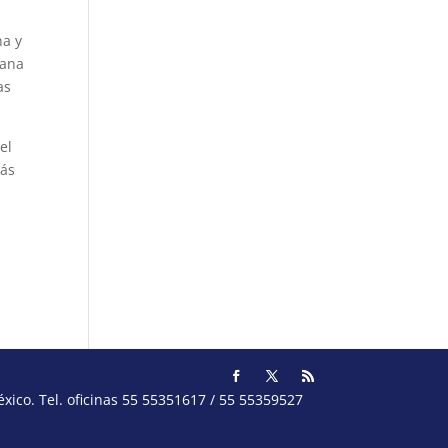
na y
ñana
as
el
Más
ico. Tel. oficinas 55 55351617 / 55 55359527