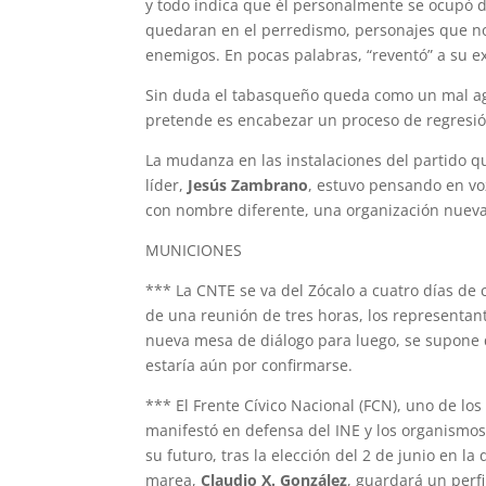
y todo indica que él personalmente se ocupó d
quedaran en el perredismo, personajes que no
enemigos. En pocas palabras, “reventó” a su e
Sin duda el tabasqueño queda como un mal agr
pretende es encabezar un proceso de regresió
La mudanza en las instalaciones del partido 
líder,
Jesús Zambrano
, estuvo pensando en voz
con nombre diferente, una organización nueva
MUNICIONES
*** La CNTE se va del Zócalo a cuatro días d
de una reunión de tres horas, los representan
nueva mesa de diálogo para luego, se supone q
estaría aún por confirmarse.
*** El Frente Cívico Nacional (FCN), uno de lo
manifestó en defensa del INE y los organismos
su futuro, tras la elección del 2 de junio en
marea,
Claudio X. González
, guardará un perf