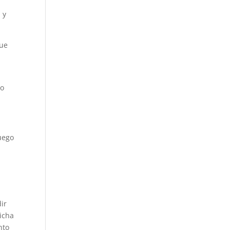
 y
que
do
uego
ir
icha
nto