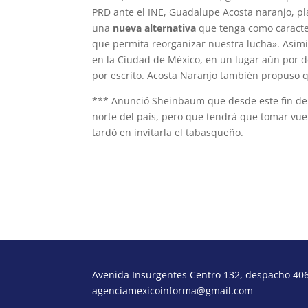
PRD ante el INE, Guadalupe Acosta naranjo, pl
una
nueva alternativa
que tenga como caracte
que permita reorganizar nuestra lucha». Asimi
en la Ciudad de México, en un lugar aún por de
por escrito. Acosta Naranjo también propuso qu
*** Anunció Sheinbaum que desde este fin de
norte del país, pero que tendrá que tomar vue
tardó en invitarla el tabasqueño.
morcora@gmail.com
Avenida Insurgentes Centro 132, despacho 406,
agenciamexicoinforma@gmail.com