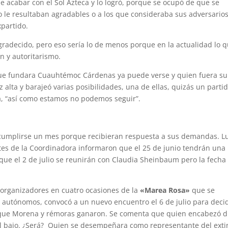
e acabar con el Sol Azteca y lo logró, porque se ocupó de que se
 le resultaban agradables o a los que consideraba sus adversarios
xpartido.
adecido, pero eso sería lo de menos porque en la actualidad lo 
n y autoritarismo.
que fundara Cuauhtémoc Cárdenas ya puede verse y quien fuera su
 alta y barajeó varias posibilidades, una de ellas, quizás un parti
, “así como estamos no podemos seguir”.
e cumplirse un mes porque recibieran respuesta a sus demandas. L
tes de la Coordinadora informaron que el 25 de junio tendrán una
ue el 2 de julio se reunirán con Claudia Sheinbaum pero la fecha
s organizadores en cuatro ocasiones de la
«Marea Rosa»
que se
 autónomos, convocó a un nuevo encuentro el 6 de julio para decid
 la que Morena y rémoras ganaron. Se comenta que quien encabezó d
il bajo. ¿Será? Quien se desempeñara como representante del exti