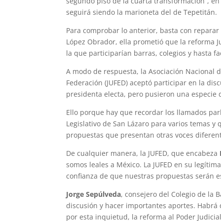
segundo piso de la cuarta transformación”, en
seguirá siendo la marioneta del de Tepetitán.
Para comprobar lo anterior, basta con repara
López Obrador, ella prometió que la reforma J
la que participarían barras, colegios y hasta 
A modo de respuesta, la Asociación Nacional de
Federación (JUFED) aceptó participar en la disc
presidenta electa, pero pusieron una especie
Ello porque hay que recordar los llamados par
Legislativo de San Lázaro para varios temas y 
propuestas que presentan otras voces diferente
De cualquier manera, la JUFED, que encabeza
somos leales a México. La JUFED en su legítima
confianza de que nuestras propuestas serán e
Jorge Sepúlveda
, consejero del Colegio de la
discusión y hacer importantes aportes. Habrá 
por esta inquietud, la reforma al Poder Judici