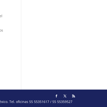
el
os
s
ico. Tel. oficinas 55 55351617 / 55 55359527