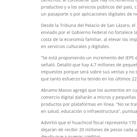
productivo y a los servicios públicos del paí
un pasaporte o por aplicaciones digitales de n
Desde la Tribuna del Palacio de San Lázaro, e
enviado por el Gobierno Federal no fortalece l
costa de la economía familiar, al elevar los 
en servicios culturales y digitales.
“Se está proponiendo un incremento del IEPS en 
señaló. Detalló que hay 4,7 millones de pequ
impuestos porque será sobre sus ventas y no s
que tanto esfuerzo ha tenido en los últimos 22
Abramo Masso agregó que los aumentos en cuo
comercio digital dañarán a micros y pequeñ
productos por plataformas en línea. “No se tra
en salud, educación o infraestructura”, puntua
Advirtió que el huachicol fiscal representa 17
dejarán de recibir 20 millones de pesos cada 
deuda que a nuevos créditos.