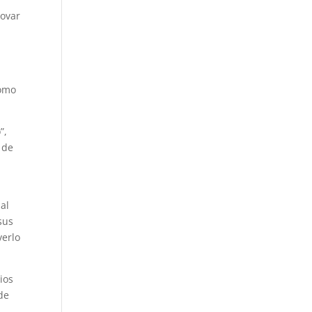
novar
como
”,
 de
d
al
sus
verlo
ios
de