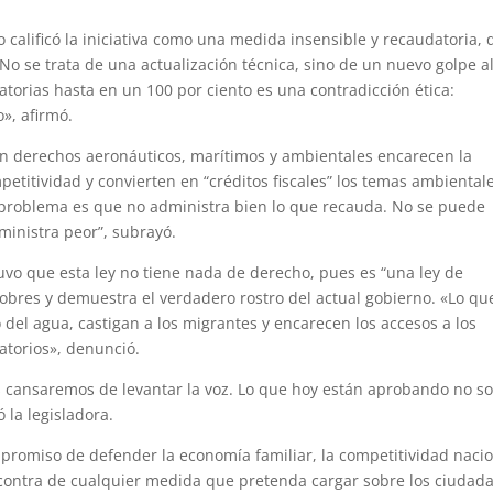
o calificó la iniciativa como una medida insensible y recaudatoria,
No se trata de una actualización técnica, sino de un nuevo golpe a
ratorias hasta en un 100 por ciento es una contradicción ética:
», afirmó.
n derechos aeronáuticos, marítimos y ambientales encarecen la
petitividad y convierten en “créditos fiscales” los temas ambiental
 problema es que no administra bien lo que recauda. No se puede
ministra peor”, subrayó.
uvo que esta ley no tiene nada de derecho, pues es “una ley de
obres y demuestra el verdadero rostro del actual gobierno. «Lo qu
 del agua, castigan a los migrantes y encarecen los accesos a los
torios», denunció.
os cansaremos de levantar la voz. Lo que hoy están aprobando no s
 la legisladora.
mpromiso de defender la economía familiar, la competitividad naci
 en contra de cualquier medida que pretenda cargar sobre los ciudad