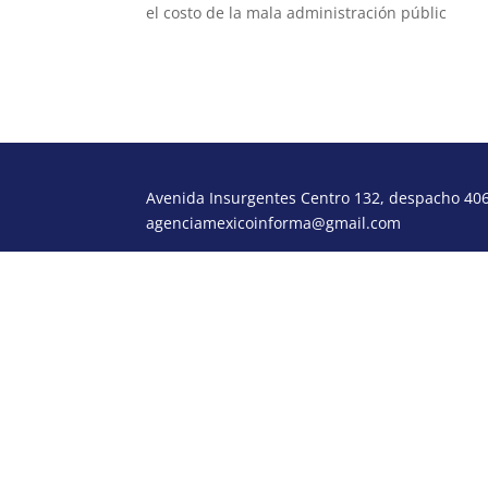
el costo de la mala administración públic
Avenida Insurgentes Centro 132, despacho 406,
agenciamexicoinforma@gmail.com