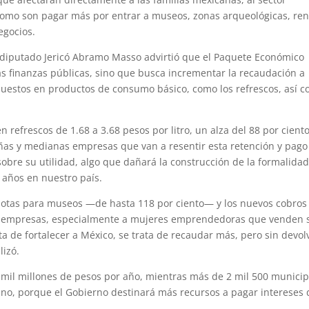
s, como son pagar más por entrar a museos, zonas arqueológicas, re
egocios.
l diputado Jericó Abramo Masso advirtió que el Paquete Económico
as finanzas públicas, sino que busca incrementar la recaudación a
impuestos en productos de consumo básico, como los refrescos, así 
refrescos de 1.68 a 3.68 pesos por litro, un alza del 88 por ciento
eñas y medianas empresas que van a resentir esta retención y pago
obre su utilidad, algo que dañará la construcción de la formalida
 años en nuestro país.
tas para museos —de hasta 118 por ciento— y los nuevos cobros 
as empresas, especialmente a mujeres emprendedoras que venden 
ta de fortalecer a México, se trata de recaudar más, pero sin devol
lizó.
0 mil millones de pesos por año, mientras más de 2 mil 500 municip
uno, porque el Gobierno destinará más recursos a pagar intereses 