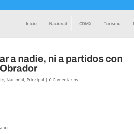
Inicio
Nacional
CDMX
Turismo
r a nadie, ni a partidos con
 Obrador
to
,
Nacional
,
Principal
|
0 Comentarios
iano