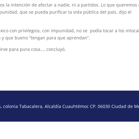
mos la intención de afectar a nadie, ni a partidos. Lo que queremos
unidad, que se pueda purificar la vida pública del país, dijo el
co con privilegios, con impunidad, no se podía tocar a los intoca
ria y que bueno “tengan para que aprendan”.
sirve para pura cosa…, concluyó.
 colonia Tabacalera, Alcaldía Cuauhtémoc CP. 06030 Ciudad de Méx