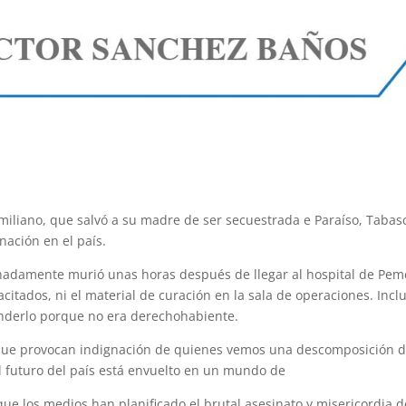
miliano, que salvó a su madre de ser secuestrada e Paraíso, Tabasc
nación en el país.
nadamente murió unas horas después de llegar al hospital de Pem
citados, ni el material de curación en la sala de operaciones. Incl
enderlo porque no era derechohabiente.
 que provocan indignación de quienes vemos una descomposición d
El futuro del país está envuelto en un mundo de
que los medios han planificado el brutal asesinato y misericordia d