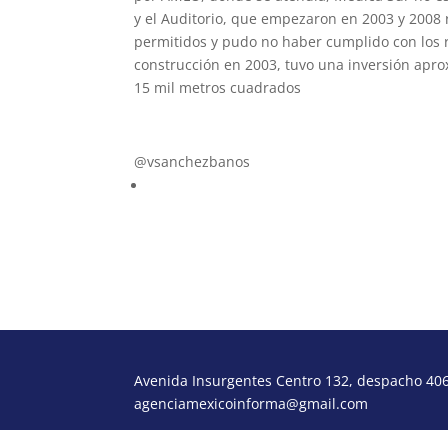
y el Auditorio, que empezaron en 2003 y 2008
permitidos y pudo no haber cumplido con los r
construcción en 2003, tuvo una inversión apro
15 mil metros cuadrados
vsb@poderydinero.mx
@vsanchezbanos
Avenida Insurgentes Centro 132, despacho 406,
agenciamexicoinforma@gmail.com