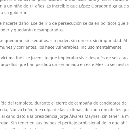
 a un niño de 11 años. Es increíble que López Obrador diga que 
 a su gobierno.
hacerte daño. Ese delirio de persecución se da en políticos que s
 poder y quedarán desamparados.
 se quedarán sin séquitos, sin poder, sin dinero, sin impunidad. Al
nes y corrientes, los hace vulnerables, incluso mentalmente.
 víctima fue ese jovencito que imploraba vivir después de ser atac
os aquellos que han perdido un ser amado en este México secuestr
aída del templete, durante el cierre de campaña de candidatos de
ía, Nuevo León, fue culpa de las víctimas; de cada uno de los qu
 al candidato a la presidencia Jorge Álvarez Máynez, sin tener la 
erdad. Sin tener en sus manos el peritaje profesional de lo que ahí