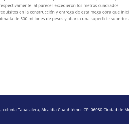
 respectivamente, al parecer excedieron los metros cuadrados
equisitos en la construcción y entrega de esta mega obra que inic
ximada de 500 millones de pesos y abarca una superficie superior 
 colonia Tabacalera, Alcaldía Cuauhtémoc CP. 06030 Ciudad de Méx