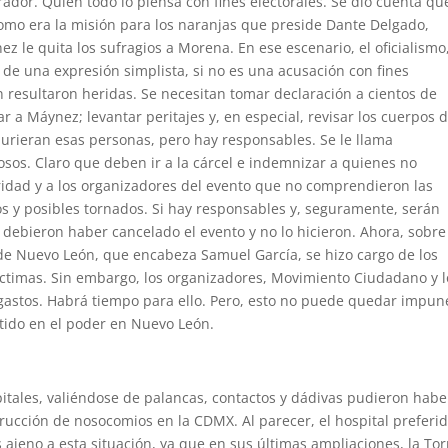
rador. Quien todo lo piensa con fines electorales. Se dio cuenta qu
como era la misión para los naranjas que preside Dante Delgado,
z le quita los sufragios a Morena. En ese escenario, el oficialismo
a de una expresión simplista, si no es una acusación con fines
n resultaron heridas. Se necesitan tomar declaración a cientos de
r a Máynez; levantar peritajes y, en especial, revisar los cuerpos 
urieran esas personas, pero hay responsables. Se le llama
osos. Claro que deben ir a la cárcel e indemnizar a quienes no
dad y a los organizadores del evento que no comprendieron las
os y posibles tornados. Si hay responsables y, seguramente, serán
debieron haber cancelado el evento y no lo hicieron. Ahora, sobre
e Nuevo León, que encabeza Samuel García, se hizo cargo de los
víctimas. Sin embargo, los organizadores, Movimiento Ciudadano y l
gastos. Habrá tiempo para ello. Pero, esto no puede quedar impun
tido en el poder en Nuevo León.
ales, valiéndose de palancas, contactos y dádivas pudieron habe
ucción de nosocomios en la CDMX. Al parecer, el hospital preferi
jeno a esta situación, ya que en sus últimas ampliaciones, la Torr