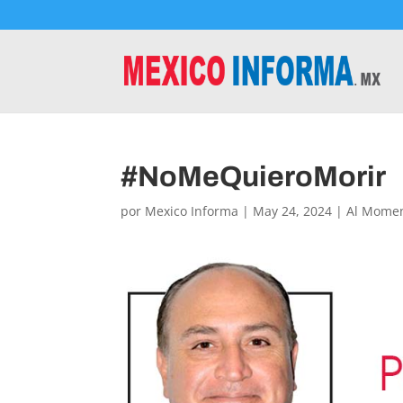
#NoMeQuieroMorir
por
Mexico Informa
|
May 24, 2024
|
Al Mome