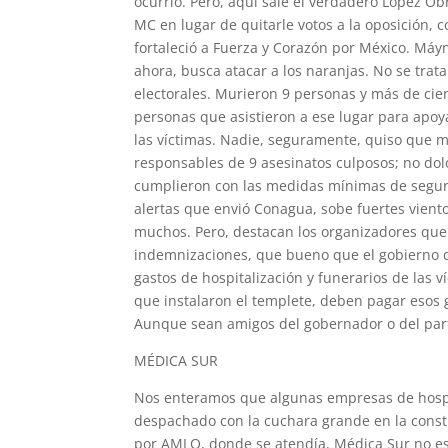
ocurrió. Pero, aquí sale el verdadero López Ob
MC en lugar de quitarle votos a la oposición, 
fortaleció a Fuerza y Corazón por México. Máyne
ahora, busca atacar a los naranjas. No se trat
electorales. Murieron 9 personas y más de cie
personas que asistieron a ese lugar para apoya
las víctimas. Nadie, seguramente, quiso que m
responsables de 9 asesinatos culposos; no dol
cumplieron con las medidas mínimas de seguri
alertas que envió Conagua, sobe fuertes vient
muchos. Pero, destacan los organizadores que 
indemnizaciones, que bueno que el gobierno d
gastos de hospitalización y funerarios de las 
que instalaron el templete, deben pagar esos 
Aunque sean amigos del gobernador o del par
MÉDICA SUR
Nos enteramos que algunas empresas de hospit
despachado con la cuchara grande en la constr
por AMLO, donde se atendía, Médica Sur no es a