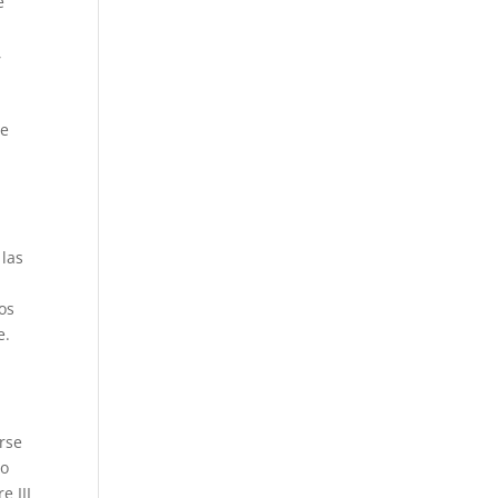
e
,
de
 las
os
e.
rse
do
e III