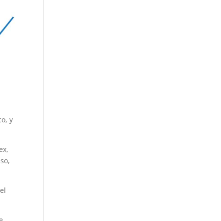
o, y
ex,
uso,
el
e