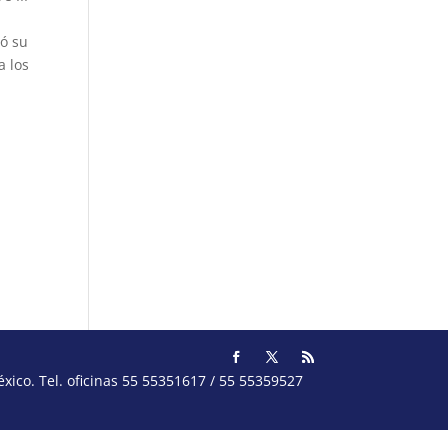
ió su
a los
ico. Tel. oficinas 55 55351617 / 55 55359527