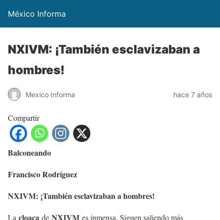
México Informa
NXIVM: ¡También esclavizaban a
hombres!
Mexico Informa
hace 7 años
Compartir
Balconeando
Francisco Rodríguez
NXIVM: ¡También esclavizaban a hombres!
cloaca
NXIVM
La
de
es inmensa. Siguen saliendo más