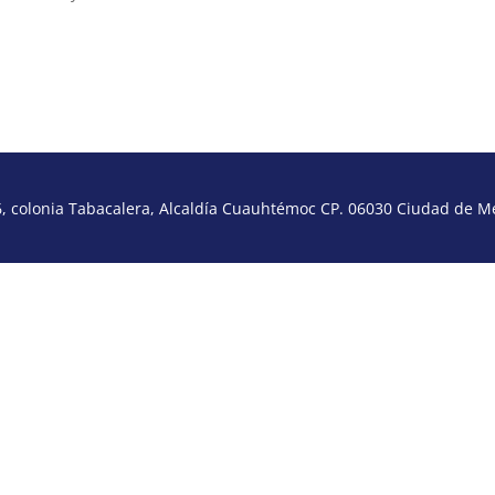
 colonia Tabacalera, Alcaldía Cuauhtémoc CP. 06030 Ciudad de Méx