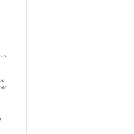
,
ction
s, y
nza
rven
o