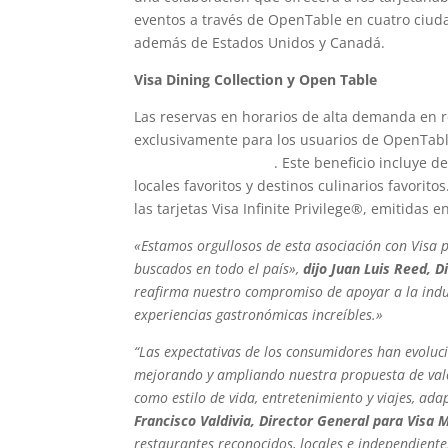
eventos a través de OpenTable en cuatro ciud
además de Estados Unidos y Canadá.
Visa Dining Collection y Open Table
Las reservas en horarios de alta demanda en 
exclusivamente para los usuarios de OpenTable
de OpenTable & Visa
. Este beneficio incluye 
locales favoritos y destinos culinarios favorito
las tarjetas Visa Infinite Privilege®, emitidas
«Estamos orgullosos de esta asociación con Visa 
buscados en todo el país»,
dijo Juan Luis Reed, D
reafirma nuestro compromiso de apoyar a la indus
experiencias gastronómicas increíbles.»
“Las expectativas de los consumidores han evoluc
mejorando y ampliando nuestra propuesta de valor,
como estilo de vida, entretenimiento y viajes, ad
Francisco Valdivia, Director General para Visa 
restaurantes reconocidos, locales e independiente