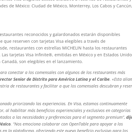
ades de México: Ciudad de México, Monterrey, Los Cabos y Cancún
restaurantes reconocidos y galardonados estarán disponibles
 que reserven con tarjetas Visa elegibles a través de
Dining Colle
desde, restaurantes con estrellas MICHELIN hasta los restaurantes
s. Las tarjetas Visa Infinite®, emitidas en México y en Estados Unido
 en Canadá, son elegibles en el lanzamiento.
para conectar a los comensales con algunos de los restaurantes más
irector Senior de Distrito para América Latina y el Caribe
. «Esta alia
tria de restaurantes y facilitar a que los comensales descubran y rese
ionado priorizando las experiencias. En Visa, estamos continuamente
 al habilitar más beneficios experienciales y exclusivos en categorías
aptados a las necesidades y preferencias para el segmento premium”,
dij
México
. “Nos emociona colaborar con OpenTable para apoyar a los
s en la plataforma, ofreciendo este nuevo beneficio exclusivo para los