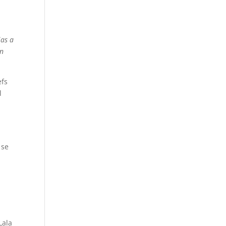
ias a
en
efs
l
 se
Lala