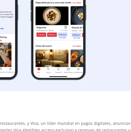
restaurantes, y Visa, un líder mundial en pagos digitales, anuncia
ientes Visa elegibles acceso exclusivo a reservas de restaurantes y