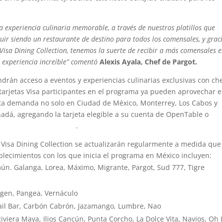
 experiencia culinaria memorable, a través de nuestros platillos que
ir siendo un restaurante de destino para todos los comensales, y grac
Visa Dining Collection, tenemos la suerte de recibir a más comensales 
a experiencia increíble” comentó
Alexis Ayala, Chef de Pargot.
ndrán acceso a eventos y experiencias culinarias exclusivas con ch
 tarjetas Visa participantes en el programa ya pueden aprovechar e
alta demanda no solo en Ciudad de México, Monterrey, Los Cabos y
adá, agregando la tarjeta elegible a su cuenta de OpenTable o
e.com.mx/c/visadining/
.
 Visa Dining Collection se actualizarán regularmente a medida que
blecimientos con los que inicia el programa en México incluyen:
n. Galanga, Lorea, Máximo, Migrante, Pargot, Sud 777, Tigre
igen, Pangea, Vernáculo
ail Bar, Carbón Cabrón, Jazamango, Lumbre, Nao
viera Maya, Ilios Cancún, Punta Corcho, La Dolce Vita, Navios, Oh 