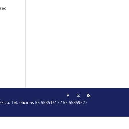
eseo
o.com
l.com
itico
guez
ico. Tel. oficinas 55 55351617 / 55 55359527