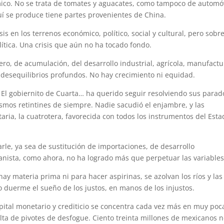
mico. No se trata de tomates y aguacates, como tampoco de automó
í se produce tiene partes provenientes de China.
is en los terrenos económico, político, social y cultural, pero sobr
lítica. Una crisis que aún no ha tocado fondo.
nciero, de acumulación, del desarrollo industrial, agrícola, manufact
y desequilibrios profundos. No hay crecimiento ni equidad.
d. El gobiernito de Cuarta… ha querido seguir resolviendo sus parad
ismos retintines de siempre. Nadie sacudió el enjambre, y las
taria, la cuatrotera, favorecida con todos los instrumentos del Est
rle, ya sea de sustitución de importaciones, de desarrollo
manista, como ahora, no ha logrado más que perpetuar las variables
ay materia prima ni para hacer aspirinas, se azolvan los ríos y las
po duerme el sueño de los justos, en manos de los injustos.
capital monetario y crediticio se concentra cada vez más en muy poc
falta de pivotes de desfogue. Ciento treinta millones de mexicanos n