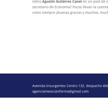
retiro
Agustín Gutiérrez Canet
en un post de s
secretario de Economía? Pocos llevan la cuent
como siempre ¡buenas gracias y muchos, much
Avenida Insurgentes Centro 132, despacho 406,
agenciamexicoinforma@gmail.com