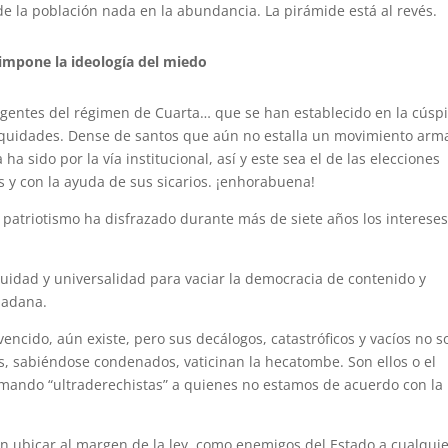
de la población nada en la abundancia. La pirámide está al revés.
 impone la ideología del miedo
rigentes del régimen de Cuarta… que se han establecido en la cúsp
nequidades. Dense de santos que ‎aún no estalla un movimiento ar
ha sido por la vía institucional, así y este sea el de las elecciones
 y con la ayuda de sus sicarios. ¡enhorabuena!
 patriotismo ha disfrazado durante más de siete años los interese
quidad y universalidad para vaciar la democracia de contenido y
dadana.
encido, aún existe, pero sus decálogos, catastróficos y vacíos no s
, sabiéndose condenados, vaticinan la hecatombe. Son ellos o el
llamando “ultraderechistas” a quienes no estamos de acuerdo con la
on ubicar al margen de la ley, como enemigos del Estado a cualqui