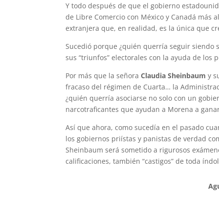
Y todo después de que el gobierno estadoun
de Libre Comercio con México y Canadá más all
extranjera que, en realidad, es la única que c
Sucedió porque ¿quién querría seguir siendo s
sus “triunfos” electorales con la ayuda de los 
Por más que la señora
Claudia Sheinbaum
y s
fracaso del régimen de Cuarta… la Administrac
¿quién querría asociarse no solo con un gobier
narcotraficantes que ayudan a Morena a gana
Así que ahora, como sucedía en el pasado cuand
los gobiernos priístas y panistas de verdad co
Sheinbaum será sometido a rigurosos exámene
calificaciones, también “castigos” de toda índ
Agu