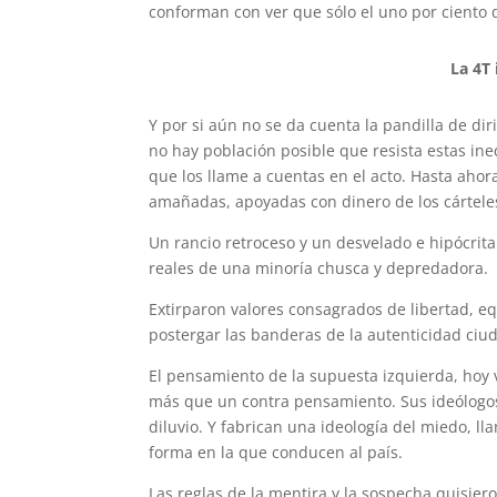
conforman con ver que sólo el uno por ciento 
La 4T
Y por si aún no se da cuenta la pandilla de di
no hay población posible que resista estas i
que los llame a cuentas en el acto. Hasta ahora 
amañadas, apoyadas con dinero de los cárteles
Un rancio retroceso y un desvelado e hipócrita
reales de una minoría chusca y depredadora.
Extirparon valores consagrados de libertad, e
postergar las banderas de la autenticidad ciu
El pensamiento de la supuesta izquierda, hoy v
más que un contra pensamiento. Sus ideólogos
diluvio. Y fabrican una ideología del miedo, 
forma en la que conducen al país.
Las reglas de la mentira y la sospecha quisier