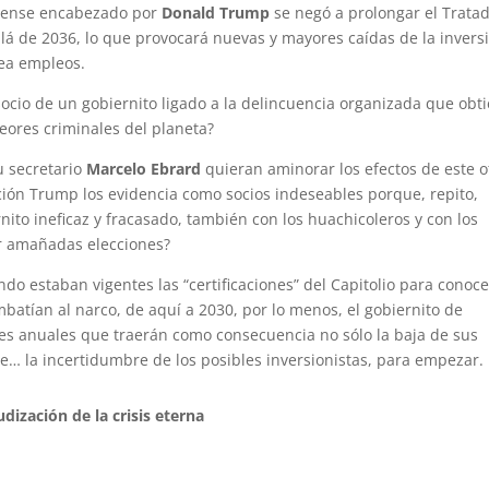
idense encabezado por
Donald Trump
se negó a prolongar el Trata
á de 2036, lo que provocará nuevas y mayores caídas de la invers
rea empleos.
ocio de un gobiernito ligado a la delincuencia organizada que obt
peores criminales del planeta?
u secretario
Marcelo Ebrard
quieran aminorar los efectos de este o
ión Trump los evidencia como socios indeseables porque, repito,
nito ineficaz y fracasado, también con los huachicoleros y con los
r amañadas elecciones?
o estaban vigentes las “certificaciones” del Capitolio para conoce
mbatían al narco, de aquí a 2030, por lo menos, el gobiernito de
s anuales que traerán como consecuencia no sólo la baja de sus
ole… la incertidumbre de los posibles inversionistas, para empezar.
dización de la crisis eterna