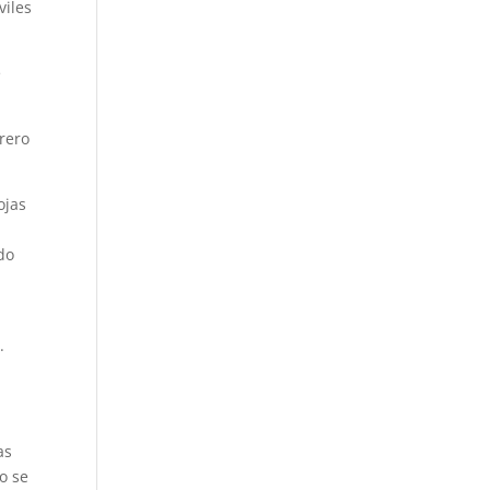
viles
e
urero
ojas
ado
.
as
o se