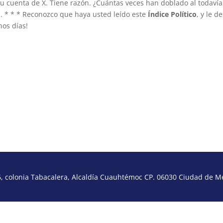
u cuenta de X. Tiene razón. ¿Cuántas veces han doblado al todavía
a. * * * Reconozco que haya usted leído este
Índice Político
, y le d
os días!
https://indicepolitic
indicepolitico@gmai
@IndicePol
@pacorodri
 colonia Tabacalera, Alcaldía Cuauhtémoc CP. 06030 Ciudad de Méx