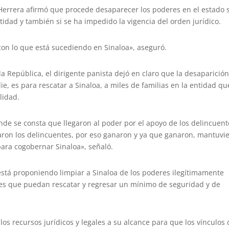
Herrera afirmó que procede desaparecer los poderes en el estado s
idad y también si se ha impedido la vigencia del orden jurídico.
on lo que está sucediendo en Sinaloa», aseguró.
 República, el dirigente panista dejó en claro que la desaparició
e, es para rescatar a Sinaloa, a miles de familias en la entidad qu
lidad.
de se consta que llegaron al poder por el apoyo de los delincuent
aron los delincuentes, por eso ganaron y ya que ganaron, mantuvi
para cogobernar Sinaloa», señaló.
stá proponiendo limpiar a Sinaloa de los poderes ilegítimamente
es que puedan rescatar y regresar un mínimo de seguridad y de
os recursos jurídicos y legales a su alcance para que los vínculos 