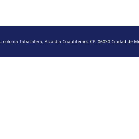
 colonia Tabacalera, Alcaldía Cuauhtémoc CP. 06030 Ciudad de Méx