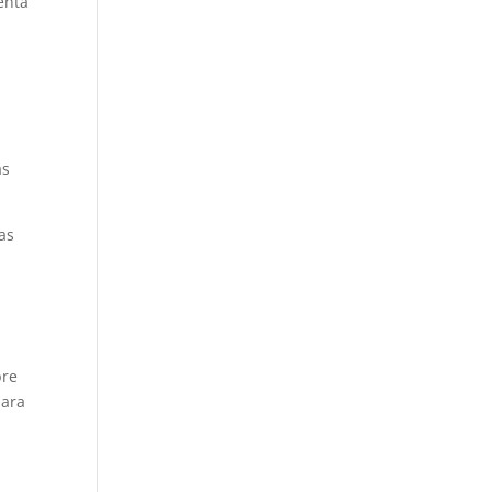
enta
as
as
bre
para