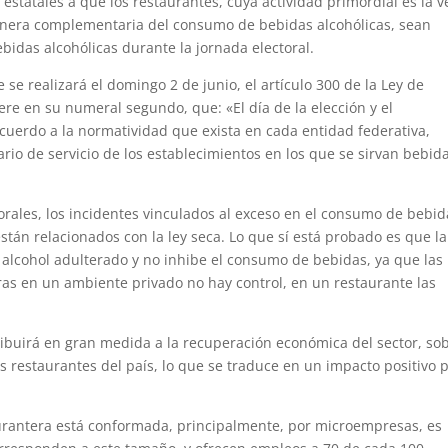
 estatales a que los restaurantes, cuya actividad primordial es la v
era complementaria del consumo de bebidas alcohólicas, sean
ebidas alcohólicas durante la jornada electoral.
se realizará el domingo 2 de junio, el artículo 300 de la Ley de
iere en su numeral segundo, que: «El día de la elección y el
uerdo a la normatividad que exista en cada entidad federativa,
rio de servicio de los establecimientos en los que se sirvan bebid
rales, los incidentes vinculados al exceso en el consumo de bebid
stán relacionados con la ley seca. Lo que sí está probado es que la
alcohol adulterado y no inhibe el consumo de bebidas, ya que las
as en un ambiente privado no hay control, en un restaurante las
ribuirá en gran medida a la recuperación económica del sector, so
s restaurantes del país, lo que se traduce en un impacto positivo 
aurantera está conformada, principalmente, por microempresas, es