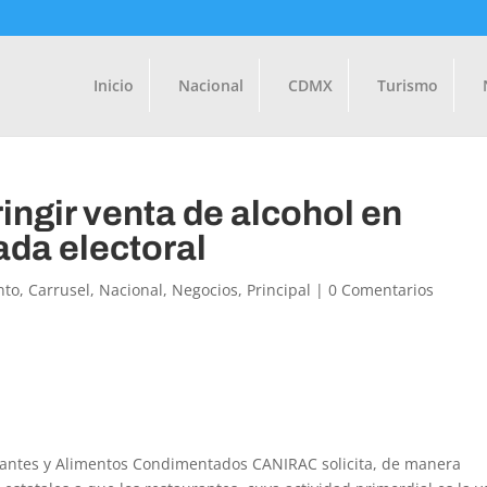
Inicio
Nacional
CDMX
Turismo
ingir venta de alcohol en
ada electoral
nto
,
Carrusel
,
Nacional
,
Negocios
,
Principal
|
0 Comentarios
rantes y Alimentos Condimentados CANIRAC solicita, de manera