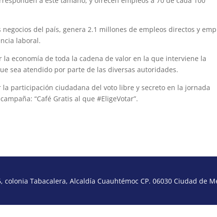
rresponden a este tamaño, y ofrecen empleos a 70 de cada 100
s negocios del país, genera 2.1 millones de empleos directos y emp
ncia laboral.
 la economía de toda la cadena de valor en la que interviene la
que sea atendido por parte de las diversas autoridades.
 participación ciudadana del voto libre y secreto en la jornada
a campaña: “Café Gratis al que #EligeVotar”.
 colonia Tabacalera, Alcaldía Cuauhtémoc CP. 06030 Ciudad de Méx