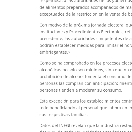
respetuosa, a las autoridades de los gobiernos
de alimentos preparados acompañados de man
exceptuados de la restricción en la venta de b
Con motivo de la próxima jornada electoral que 
Instituciones y Procedimientos Electorales, ref
precedente, las autoridades competentes de ac
podrán establecer medidas para limitar el hora
embriagantes.»
Como se ha comprobado en los procesos electo
alcohólicas no solo son mínimos, sino que no e
prohibición de alcohol fomenta el consumo de 
personas las compran con anticipación; mientr
personas tienden a moderar su consumo.
Esta excepción para los establecimientos cont
todo beneficiando al personal que labora en lo
sus respectivas familias.
Datos del INEGI revelan que la industria rest