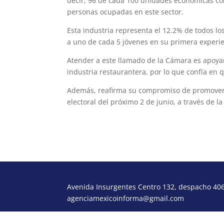
decir, 96 de cada 100 unidades económicas co
personas ocupadas en este sector.
Esta industria representa el 12.2% de todos lo
a uno de cada 5 jóvenes en su primera experie
Atender a este llamado de la Cámara es apoyar
industria restaurantera, por lo que confía en 
Además, reafirma su compromiso de promover la
electoral del próximo 2 de junio, a través de l
Avenida Insurgentes Centro 132, despacho 406,
agenciamexicoinforma@gmail.com