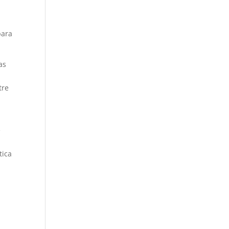
para
as
tre
e
tica