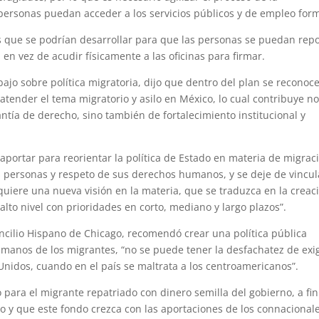
personas puedan acceder a los servicios públicos y de empleo form
que se podrían desarrollar para que las personas se puedan repo
, en vez de acudir físicamente a las oficinas para firmar.
bajo sobre política migratoria, dijo que dentro del plan se reconoc
 atender el tema migratorio y asilo en México, lo cual contribuye n
antía de derecho, sino también de fortalecimiento institucional y
portar para reorientar la política de Estado en materia de migrac
s personas y respeto de sus derechos humanos, y se deje de vincul
quiere una nueva visión en la materia, que se traduzca en la creac
alto nivel con prioridades en corto, mediano y largo plazos”.
cilio Hispano de Chicago, recomendó crear una política pública
umanos de los migrantes, “no se puede tener la desfachatez de exig
Unidos, cuando en el país se maltrata a los centroamericanos”.
 para el migrante repatriado con dinero semilla del gobierno, a fi
o y que este fondo crezca con las aportaciones de los connacionale