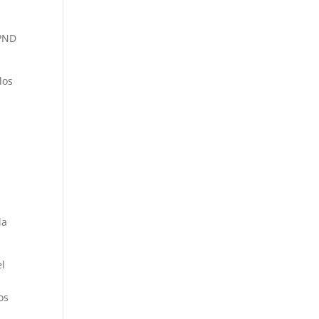
 PND
los
n
s
la
el
os