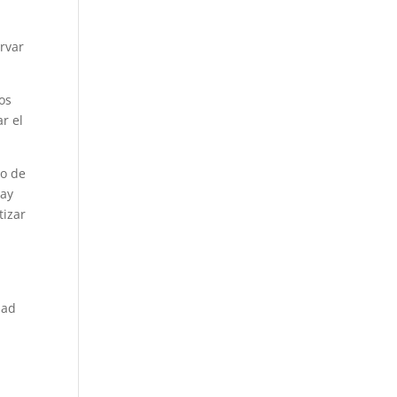
ervar
os
ar el
so de
hay
tizar
dad