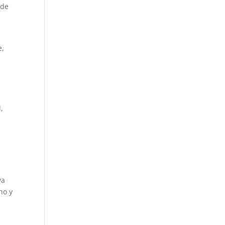
 de
s
e,
,
;
va
ho y