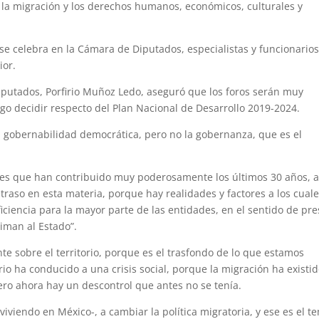
r la migración y los derechos humanos, económicos, culturales y
 se celebra en la Cámara de Diputados, especialistas y funcionario
ior.
iputados, Porfirio Muñoz Ledo, aseguró que los foros serán muy
ego decidir respecto del Plan Nacional de Desarrollo 2019-2024.
la gobernabilidad democrática, pero no la gobernanza, que es el
es que han contribuido muy poderosamente los últimos 30 años, 
etraso en esta materia, porque hay realidades y factores a los cual
iciencia para la mayor parte de las entidades, en el sentido de pre
timan al Estado”.
nte sobre el territorio, porque es el trasfondo de lo que estamos
io ha conducido a una crisis social, porque la migración ha existi
pero ahora hay un descontrol que antes no se tenía.
iviendo en México-, a cambiar la política migratoria, y ese es el t