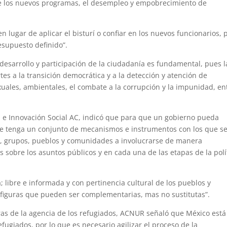
n de los nuevos programas, el desempleo y empobrecimiento de
n lugar de aplicar el bisturí o confiar en los nuevos funcionarios, 
esupuesto definido”.
 desarrollo y participación de la ciudadanía es fundamental, pues l
es a la transición democrática y a la detección y atención de
ales, ambientales, el combate a la corrupción y la impunidad, en
 e Innovación Social AC, indicó que para que un gobierno pueda
e tenga un conjunto de mecanismos e instrumentos con los que s
as, grupos, pueblos y comunidades a involucrarse de manera
nes sobre los asuntos públicos y en cada una de las etapas de la polí
; libre e informada y con pertinencia cultural de los pueblos y
figuras que pueden ser complementarias, mas no sustitutas”.
eras de la agencia de los refugiados, ACNUR señaló que México está
ugiados, por lo que es necesario agilizar el proceso de la