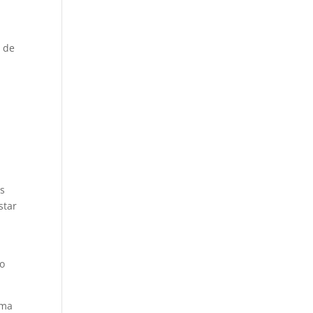
s de
a
es
star
do
ema