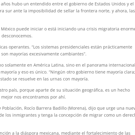
años hubo un entendido entre el gobierno de Estados Unidos y el
a sur ante la imposibilidad de sellar la frontera norte, y ahora, la
éxico puede iniciar o está iniciando una crisis migratoria enorm
ía desconocemos.
icas operantes. “Los sistemas presidenciales están prácticamente
, son mayorías excesivamente cambiantes”.
no solamente en América Latina, sino en el panorama internacional
mayoría y eso es único. “Ningún otro gobierno tiene mayoría clara
stado se resuelve en las urnas con mayoría.
stro país, porque aparte de su situación geográfica, es un hecho
lo mejor nos encontramos por ahí.
 Población, Rocío Barrera Badillo (Morena), dijo que urge una nue
n de los inmigrantes y tenga la concepción de migrar como un derec
nción a la diáspora mexicana, mediante el fortalecimiento de las