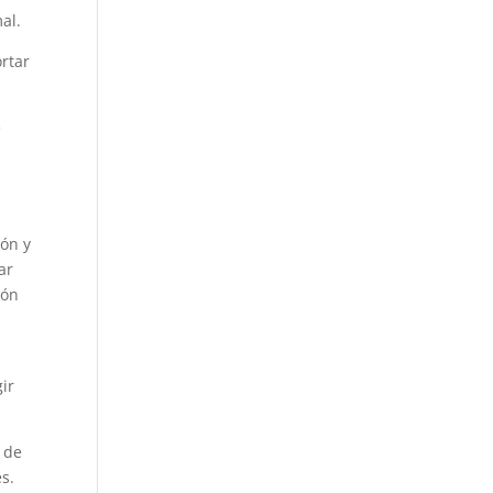
al.
rtar
e
o
ión y
ar
ión
ir
n de
s.