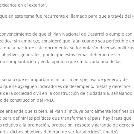
exicanos en el exterior”.
que en este tema fue recurrente el llamado para que a través del
convencimiento de que el Plan Nacional de Desarrollo cumple con 
ecidos; sin embargo, consideró que “aún cuando sea perfectible e
a que a partir de este documento, se formularán diversas política
a objetivos generales, por lo que estos temas deberán de ser
eño e implantación y en la opinión que emita cada una de las
 señaló que es importante incluir la perspectiva de género y de
dió que se agreguen indicadores de desempeño, metas y derechos
 de la sociedad civil en la construcción de ciudadanía, señalando 
so de construcción del PND.
e entiende que si bien, el Plan sí incluye parcialmente los fines d
para definir las políticas que transforman al país, hay áreas que
 relativo a la promoción, protección, respeto y garantía de derech
ia, dichos objetivos deberán de ser fortalecidos”, finalizó.