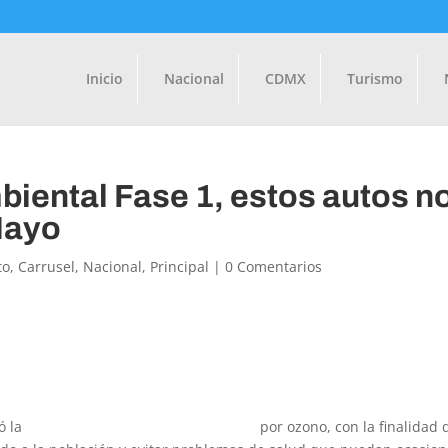
Inicio
Nacional
CDMX
Turismo
iental Fase 1, estos autos n
Mayo
to
,
Carrusel
,
Nacional
,
Principal
|
0 Comentarios
ó la
Fase 1 de contingencia ambiental
por ozono, con la finalidad 