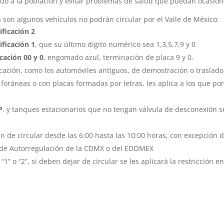
ado a la población y evitar problemas de salud que puedan ocasion
os son algunos vehículos no podrán circular por el Valle de México:
ificación 2
ificación 1
, que su último dígito numérico sea 1,3,5,7,9 y 0
icación 00 y 0
, engomado azul, terminación de placa 9 y 0.
cación, como los automóviles antiguos, de demostración o traslado
 foráneas o con placas formadas por letras, les aplica a los que po
P
. y tanques estacionarios que no tengan válvula de desconexión s
an de circular desde las 6:00 hasta las 10:00 horas, con excepción 
 de Autorregulación de la CDMX o del EDOMEX
“1” o “2”, si deben dejar de circular se les aplicará la restricción e