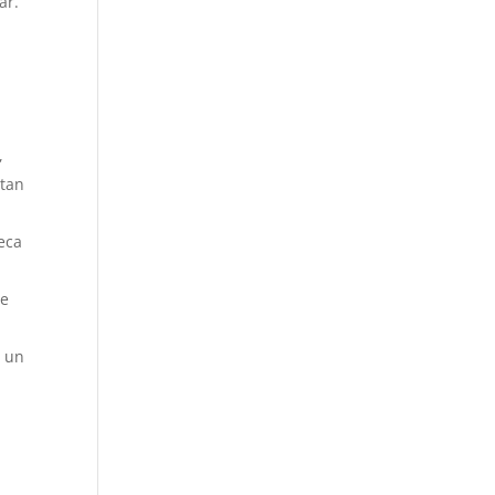
ar.
,
rtan
eca
de
n un