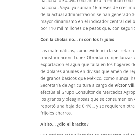
nacional de 4.0%, colocando a la entidad coloc
nacional. Vaya, ya suman 16 meses de crecimi
de la actual administración se han generado 
mayor dinamismo en el indicador central del bi
por 110 mil millones de pesos que, con segurid
Con la chelas no… ni con los frijoles
Las matemáticas, como evidenció la secretari
transformación: López Obrador rompe lanzas c
exportación el agua que falta en los hogares d
de dólares anuales en divisas que amén de re
de granos básicos que México, como nunca, ha
Secretaría de Agricultura a cargo de
Víctor Vil
efectúa el Grupo Consultor de Mercados Agro
los granos y oleaginosas que se consumen en el
reportó una baja de 0.4%… y se requieren otra
frijoles charros.
Altito… ¿dio el bracito?