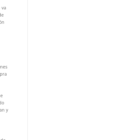
l
 va
de
ión
ones
mpra
de
ado
an y