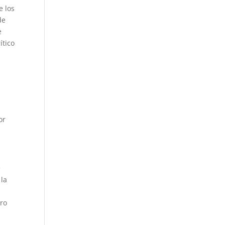
e los
de
e
ítico
or
e
 la
ero
a