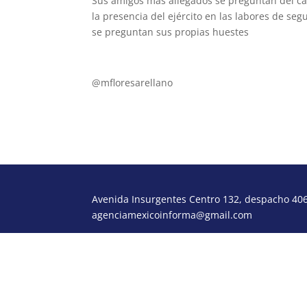
Sus amigos más allegados se preguntan del c
la presencia del ejército en las labores de se
se preguntan sus propias huestes
mflores37@yahoo.es
@mfloresarellano
Avenida Insurgentes Centro 132, despacho 406,
agenciamexicoinforma@gmail.com