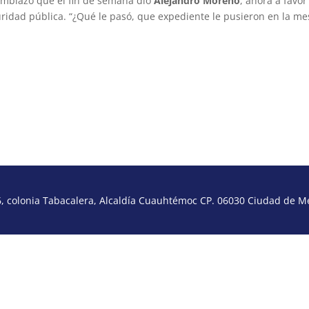
ambiazo que el fin de semana dio
Alejandro Moreno
, ahora a favor
guridad pública. “¿Qué le pasó, que expediente le pusieron en la me
 colonia Tabacalera, Alcaldía Cuauhtémoc CP. 06030 Ciudad de Méx