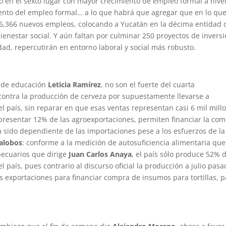
ó en el sexto lugar con mayor crecimiento de empleo formal a nive
ento del empleo formal… a lo que habrá que agregar que en lo que
36,366 nuevos empleos, colocando a Yucatán en la décima entidad 
enestar social. Y aún faltan por culminar 250 proyectos de invers
ad, repercutirán en entorno laboral y social más robusto.
a de educación
Leticia Ramírez
, no son el fuerte del cuarta
ontra la producción de cerveza por supuestamente llevarse a
el país, sin reparar en que esas ventas representan casi 6 mil mill
presentar 12% de las agroexportaciones, permiten financiar la co
 sido dependiente de las importaciones pese a los esfuerzos de la
lalobos
: conforme a la medición de autosuficiencia alimentaria que
pecuarios que dirige
Juan Carlos Anaya
, el país sólo produce 52% 
 país, pues contrario al discurso oficial la producción a julio pas
s exportaciones para financiar compra de insumos para tortillas, p