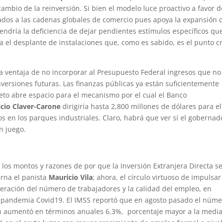
 cambio de la reinversión. Si bien el modelo luce proactivo a favor d
igados a las cadenas globales de comercio pues apoya la expansión 
endría la deficiencia de dejar pendientes estímulos específicos qu
a el desplante de instalaciones que, como es sabido, es el punto cr
 la ventaja de no incorporar al Presupuesto Federal ingresos que no
nversiones futuras. Las finanzas públicas ya están suficientemente
eto abre espacio para el mecanismo por el cual el Banco
cio Claver-Carone
dirigiría hasta 2,800 millones de dólares para el
os en los parques industriales. Claro, habrá que ver sí el gobernad
n juego.
os montos y razones de por que la Inversión Extranjera Directa s
erna el panista
Mauricio Vila
; ahora, el círculo virtuoso de impulsar
peración del número de trabajadores y la calidad del empleo, en
 la pandemia Covid19. El IMSS reportó que en agosto pasado el núm
tán aumentó en términos anuales 6.3%, porcentaje mayor a la medi