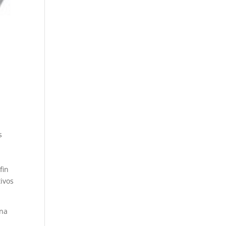
s
fin
ivos
ena