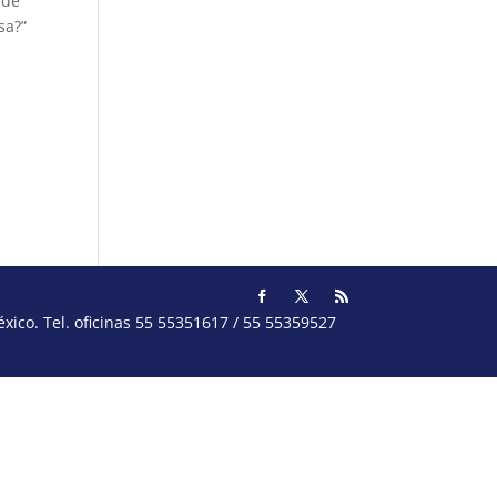
 de
sa?”
ico. Tel. oficinas 55 55351617 / 55 55359527