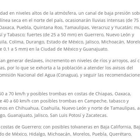
lidad en niveles altos de la atmósfera, un canal de baja presión sob
línea seca en el norte del país, ocasionarán lluvias intensas (de 75
Oaxaca, Puebla, Quintana Roo, Tamaulipas, Veracruz y Yucatán; m
sí y Tabasco; fuertes (de 25 a 50 mm) en Guerrero, Nuevo León y
la, Colima, Durango, Estado de México, Jalisco, Michoacán, Morel
 (de 0.1 a 5 mm) en la Ciudad de México y Guanajuato.
ían generar deslaves, incremento en niveles de ríos y arroyos, así
, por lo que se exhorta a la población a atender los avisos del
Comisión Nacional del Agua (Conagua), y seguir las recomendacion
50 a 70 km/h y posibles trombas en costas de Chiapas, Oaxaca,
e 40 a 60 km/h con posibles trombas en Campeche, tabasco y
linos en Chihuahua, Coahuila, Nuevo León y norte de Tamaulipas, a
, Guanajuato, Jalisco, San Luis Potosí y Zacatecas.
costas de Guerrero; con posibles tolvaneras en Baja California, Ba
ado de México, Hidalgo, Michoacán, Morelos, Puebla, Querétaro,