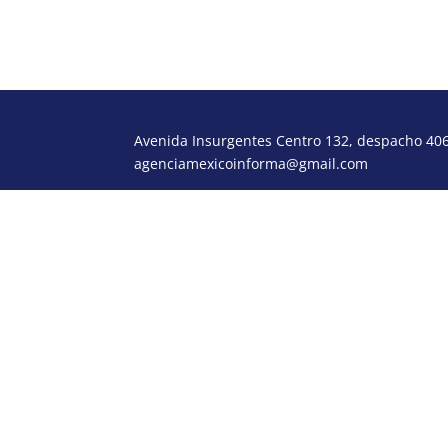
Avenida Insurgentes Centro 132, despacho 406,
agenciamexicoinforma@gmail.com