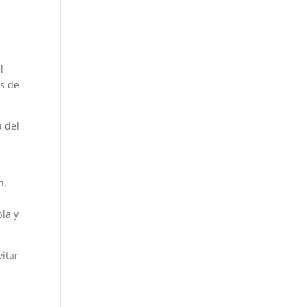
l
os de
a del
n,
bla y
itar