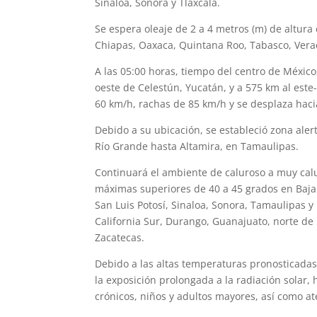
Sinaloa, Sonora y Tlaxcala.
Se espera oleaje de 2 a 4 metros (m) de altur
Chiapas, Oaxaca, Quintana Roo, Tabasco, Vera
A las 05:00 horas, tiempo del centro de México,
oeste de Celestún, Yucatán, y a 575 km al est
60 km/h, rachas de 85 km/h y se desplaza hacia
Debido a su ubicación, se estableció zona ale
Río Grande hasta Altamira, en Tamaulipas.
Continuará el ambiente de caluroso a muy cal
máximas superiores de 40 a 45 grados en Baja
San Luis Potosí, Sinaloa, Sonora, Tamaulipas y
California Sur, Durango, Guanajuato, norte de 
Zacatecas.
Debido a las altas temperaturas pronosticada
la exposición prolongada a la radiación solar
crónicos, niños y adultos mayores, así como ate