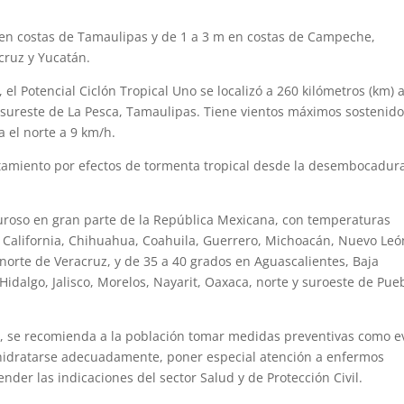
a en costas de Tamaulipas y de 1 a 3 m en costas de Campeche,
cruz y Yucatán.
 el Potencial Ciclón Tropical Uno se localizó a 260 kilómetros (km) a
e-sureste de La Pesca, Tamaulipas. Tiene vientos máximos sostenid
 el norte a 9 km/h.
rtamiento por efectos de tormenta tropical desde la desembocadur
uroso en gran parte de la República Mexicana, con temperaturas
 California, Chihuahua, Coahuila, Guerrero, Michoacán, Nuevo Leó
 norte de Veracruz, y de 35 a 40 grados en Aguascalientes, Baja
Hidalgo, Jalisco, Morelos, Nayarit, Oaxaca, norte y suroeste de Pue
s, se recomienda a la población tomar medidas preventivas como ev
, hidratarse adecuadamente, poner especial atención a enfermos
nder las indicaciones del sector Salud y de Protección Civil.