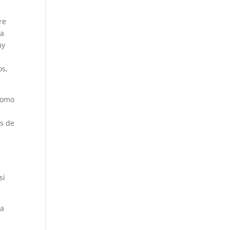
re
 a
uy
os,
 como
es de
sí
ja